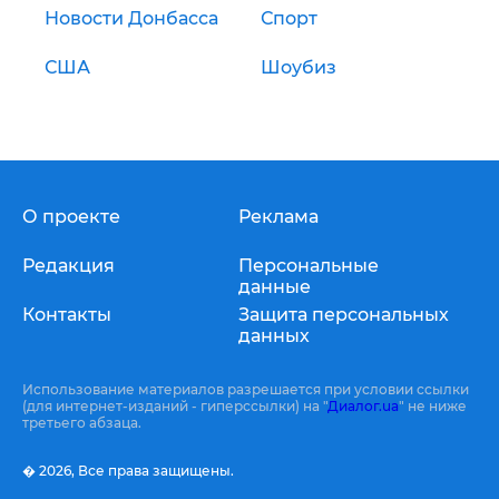
Новости Донбасса
Спорт
США
Шоубиз
О проекте
Реклама
Редакция
Персональные
данные
Контакты
Защита персональных
данных
Использование материалов разрешается при условии ссылки
(для интернет-изданий - гиперссылки) на "
Диалог.ua
" не ниже
третьего абзаца.
� 2026,
Все права защищены.