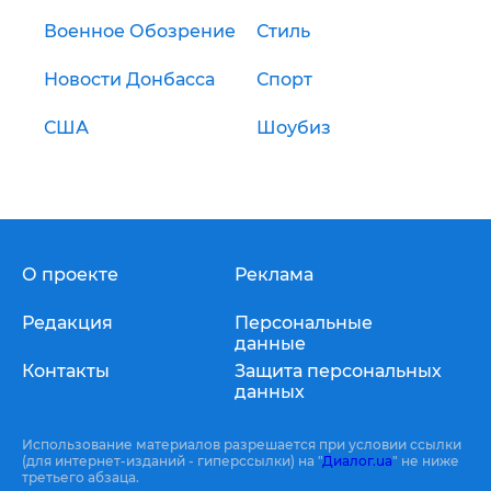
Военное Обозрение
Стиль
Новости Донбасса
Спорт
США
Шоубиз
О проекте
Реклама
Редакция
Персональные
данные
Контакты
Защита персональных
данных
Использование материалов разрешается при условии ссылки
(для интернет-изданий - гиперссылки) на "
Диалог.ua
" не ниже
третьего абзаца.