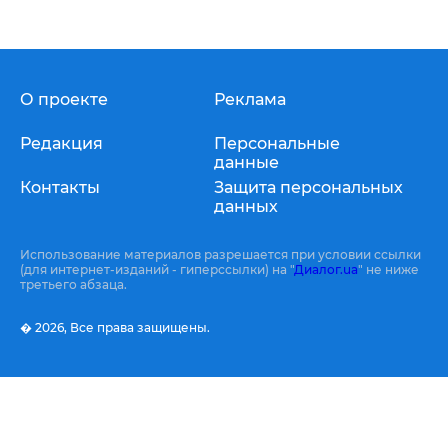
О проекте
Реклама
Редакция
Персональные
данные
Контакты
Защита персональных
данных
Использование материалов разрешается при условии ссылки
(для интернет-изданий - гиперссылки) на "
Диалог.ua
" не ниже
третьего абзаца.
� 2026,
Все права защищены.