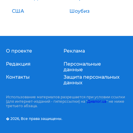
США
Шоубиз
О проекте
Реклама
Редакция
Персональные
данные
Контакты
Защита персональных
данных
Использование материалов разрешается при условии ссылки
(для интернет-изданий - гиперссылки) на "
Диалог.ua
" не ниже
третьего абзаца.
� 2026,
Все права защищены.