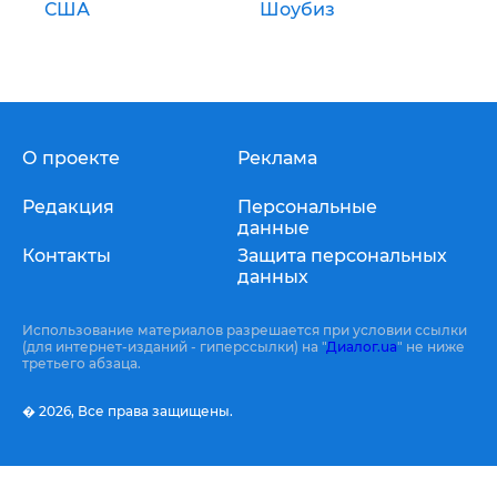
США
Шоубиз
О проекте
Реклама
Редакция
Персональные
данные
Контакты
Защита персональных
данных
Использование материалов разрешается при условии ссылки
(для интернет-изданий - гиперссылки) на "
Диалог.ua
" не ниже
третьего абзаца.
� 2026,
Все права защищены.