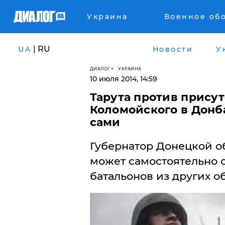
Украина
Военное об
| RU
UA
Новости
У
ДИАЛОГ
УКРАИНА
10 июля 2014, 14:59
​Тарута против прису
Коломойского в Донб
сами
Губернатор Донецкой об
может самостоятельно 
батальонов из других о