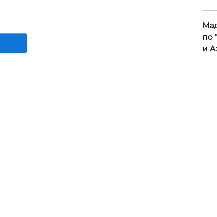
Мад
по 
и А