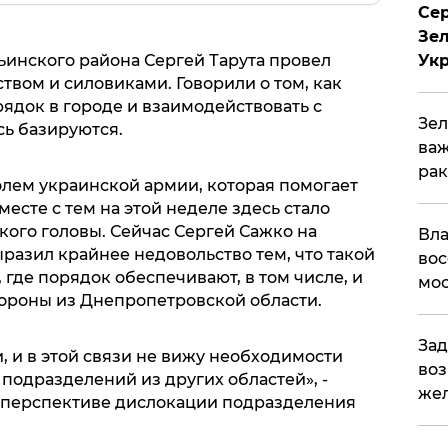
Сер
Зел
ьинского района Сергей Тарута провел
Ук
вом и силовиками. Говорили о том, как
ядок в городе и взаимодействовать с
Зел
сь базируются.
важ
рак
олем украинской армии, которая помогает
есте с тем на этой неделе здесь стало
го головы. Сейчас Сергей Сажко на
Вла
ыразил крайнее недовольство тем, что такой
вос
 где порядок обеспечивают, в том числе, и
мос
ороны из Днепропетровской области.
Зад
 и в этой связи не вижу необходимости
воз
одразделений из других областей», -
жел
 о перспективе дислокации подразделения