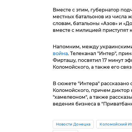
Вместе с этим, губернатор под
местных батальонов из числа ж
словам, батальоны «Азов» и «Д
вместе с милицией приступят 
Напомним, между украинскими
война
. Телеканал "Интер", п
Фирташу, посвятил 17 минут э
Коломойского, а также его свя
В сюжете "Интера" рассказано 
Коломойского, причем диктор 
"хамелеоном", а также рассказы
ведения бизнеса в "Приватбанк
Новости Донецка
Коломойский И