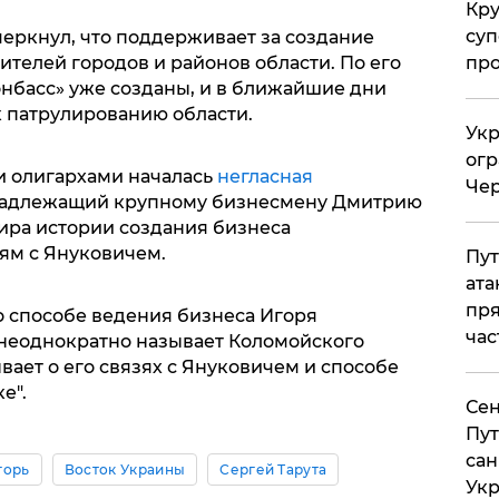
Кр
суп
черкнул, что поддерживает за создание
ителей городов и районов области. По его
про
онбасс» уже созданы, и в ближайшие дни
к патрулированию области.
Укр
огр
 олигархами началась
негласная
Чер
ринадлежащий крупному бизнесмену Дмитрию
фира истории создания бизнеса
зям с Януковичем.
Пут
ата
пря
о способе ведения бизнеса Игоря
час
неоднократно называет Коломойского
вает о его связях с Януковичем и способе
е".
Сен
Пут
сан
горь
Восток Украины
Сергей Тарута
Укр