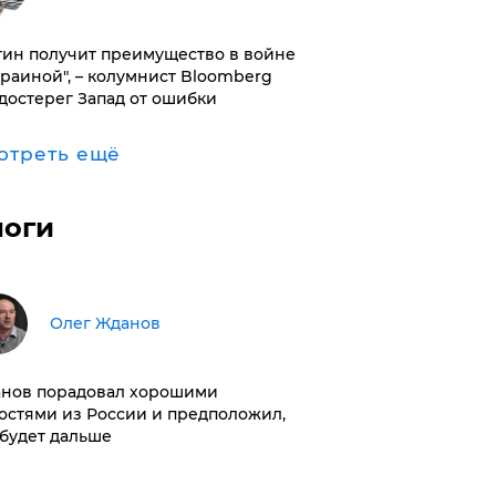
тин получит преимущество в войне
краиной", – колумнист Bloomberg
достерег Запад от ошибки
отреть ещё
логи
Олег Жданов
нов порадовал хорошими
остями из России и предположил,
 будет дальше