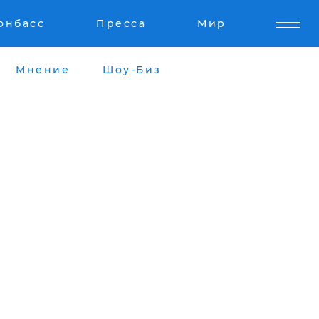
онбасс
Пресса
Мир
Мнение
Шоу-Биз