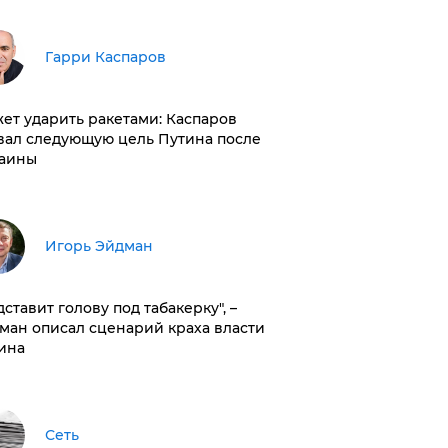
Гарри Каспаров
ет ударить ракетами: Каспаров
вал следующую цель Путина после
аины
Игорь Эйдман
дставит голову под табакерку", –
ман описал сценарий краха власти
ина
Сеть