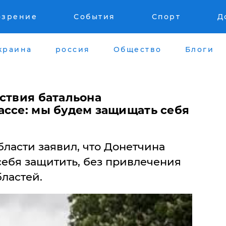
озрение
События
Спорт
Д
краина
россия
Общество
Блоги
тствия батальона
ассе: мы будем защищать себя
ласти заявил, что Донетчина
себя защитить, без привлечения
бластей.