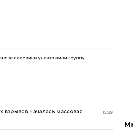
ганске силовики уничтожили группу
х взрывов началась массовая
15:39
М