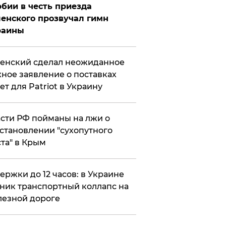
бии в честь приезда
енского прозвучал гимн
раины
енский сделал неожиданное
ное заявление о поставках
ет для Patriot в Украину
сти РФ пойманы на лжи о
становлении "сухопутного
та" в Крым
ержки до 12 часов: в Украине
ник транспортный коллапс на
езной дороге