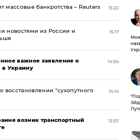
ят массовые банкротства – Reuters
15:22
и новостями из России и
15:17
Мож
льше
наз
Укр
нное важное заявление о
14:54
t в Украину
о восстановлении "сухопутного
14:14
​"По
Эйд
Пут
краине возник транспортный
13:57
ге