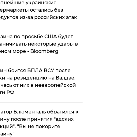
упнейшие украинские
ермаркеты остались без
дуктов из-за российских атак
аина по просьбе США будет
аничивать некоторые удары в
ном море - Bloomberg
ин боится БПЛА ВСУ после
ки на резиденцию на Валдае,
чась от них в неевропейской
ти РФ
атор Блюменталь обратился к
ину после принятия "адских
кций": "Вы не покорите
аину"