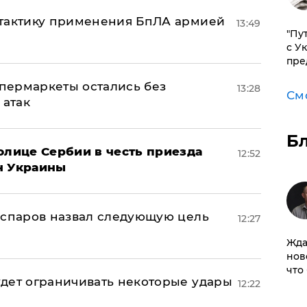
 тактику применения БпЛА армией
13:49
"Пу
с У
пре
пермаркеты остались без
13:28
См
 атак
Б
олице Сербии в честь приезда
12:52
н Украины
аспаров назвал следующую цель
12:27
Жда
нов
что
дет ограничивать некоторые удары
12:22