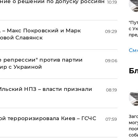
ение о решении по допуску россиян
10:19
"Пу
с У
, – Макс Покровский и Марк
09:29
пре
овой Славянск
См
е репрессии" против партии
09:06
мир с Украиной
Б
льский НПЗ – власти признали
08:19
Заг
й терроризировала Киев – ГСЧС
07:59
мог
поо
соб