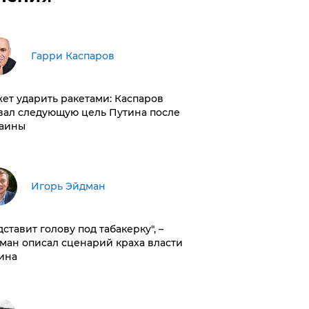
Гарри Каспаров
ет ударить ракетами: Каспаров
вал следующую цель Путина после
аины
Игорь Эйдман
дставит голову под табакерку", –
ман описал сценарий краха власти
ина