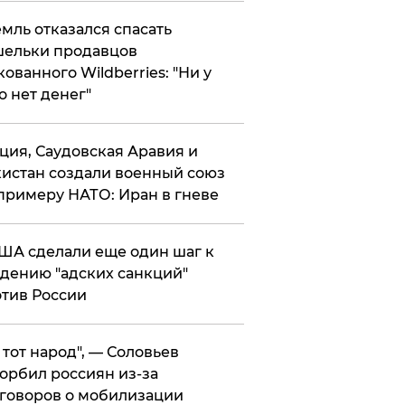
мль отказался спасать
ельки продавцов
кованного Wildberries: "Ни у
о нет денег"
ция, Саудовская Аравия и
истан создали военный союз
примеру НАТО: Иран в гневе
ША сделали еще один шаг к
дению "адских санкций"
тив России
е тот народ", — Соловьев
орбил россиян из-за
говоров о мобилизации