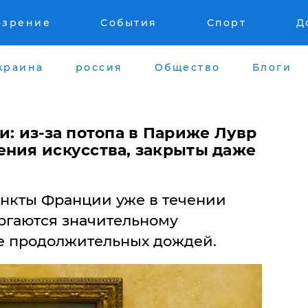
озрение
События
Спорт
Д
краина
россия
Общество
Блоги
и: из-за потопа в Париже Лувр
ения искусства, закрыты даже
ункты Франции уже в течении
ргаются значительному
те продолжительных дождей.