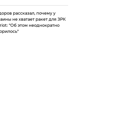
оров рассказал, почему у
аины не хватает ракет для ЗРК
riot: "Об этом неоднократно
орилось"