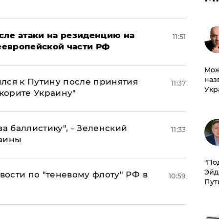
сле атаки на резиденцию на
11:51
неевропейской части РФ
Мож
наз
лся к Путину после принятия
11:37
Укр
окорите Украину"
за баллистику", - Зеленский
11:33
раины
​"По
Эйд
ости по "теневому флоту" РФ в
10:59
Пут