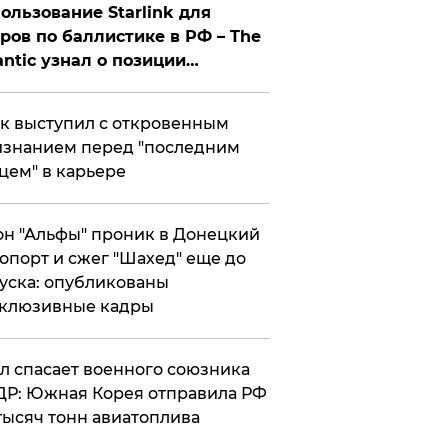
ользование Starlink для
ров по баллистике в РФ – The
antic узнал о позиции
знесмена
к выступил с откровенным
знанием перед "последним
цем" в карьере
н "Альфы" проник в Донецкий
опорт и сжег "Шахед" еще до
уска: опубликованы
склюзивные кадры
ул спасает военного союзника
Р: Южная Корея отправила РФ
тысяч тонн авиатоплива