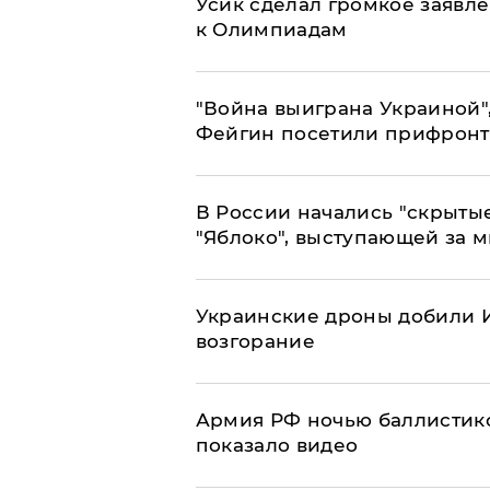
Усик сделал громкое заявл
к Олимпиадам
"Война выиграна Украиной"
Фейгин посетили прифронт
В России начались "скрыты
"Яблоко", выступающей за 
Украинские дроны добили И
возгорание
Армия РФ ночью баллистико
показало видео