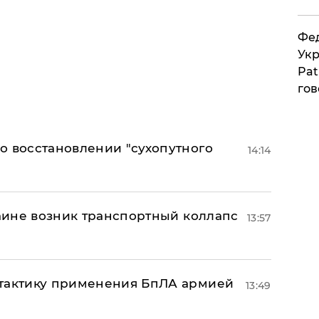
Фед
Укр
Pat
гов
о восстановлении "сухопутного
14:14
раине возник транспортный коллапс
13:57
 тактику применения БпЛА армией
13:49