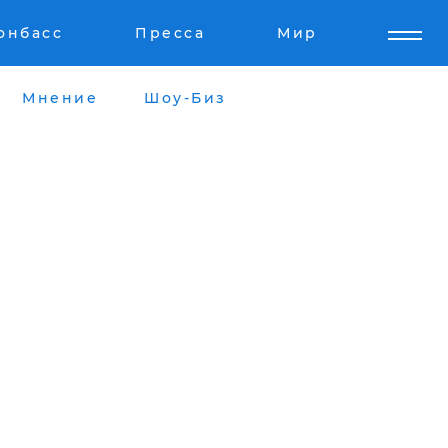
онбасс
Пресса
Мир
Мнение
Шоу-Биз