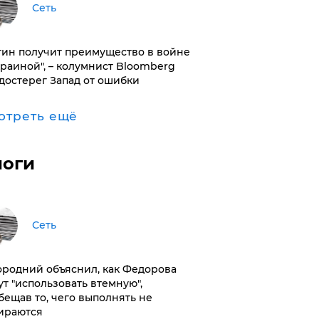
Сеть
тин получит преимущество в войне
краиной", – колумнист Bloomberg
достерег Запад от ошибки
отреть ещё
логи
Сеть
ородний объяснил, как Федорова
ут "использовать втемную",
бещав то, чего выполнять не
ираются