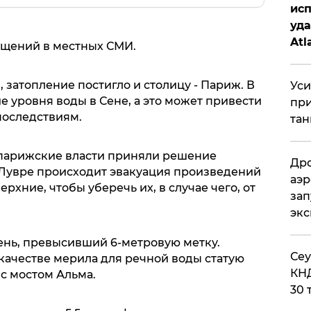
исп
уда
Atl
общений в местных СМИ.
би
 затопление постигло и столицу - Париж. В
Уси
е уровня воды в Сене, а это может привести
при
последствиям.
тан
парижские власти приняли решение
Дро
В Лувре происходит эвакуация произведений
аэр
ерхние, чтобы уберечь их, в случае чего, от
зап
эк
вень, превысивший 6-метровую метку.
​Се
качестве мерила для речной воды статую
КНД
 с мостом Альма.
30 