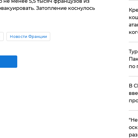
о не менее 5,5 тысяч французов из
вакуировать. Затопление коснулось
Кре
кош
ата
ког
о
Новости Франции
Тур
Пак
по 
В С
вве
про
​"Н
оск
раз