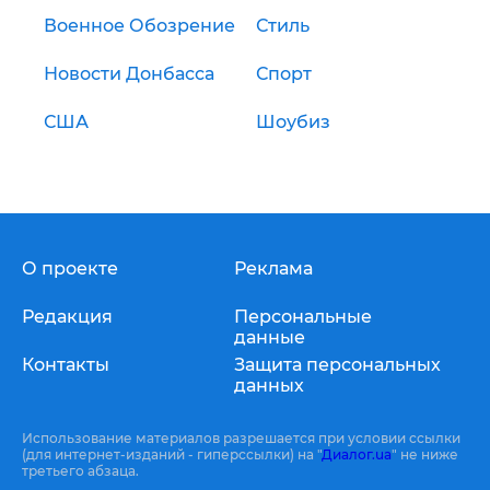
Военное Обозрение
Стиль
Новости Донбасса
Спорт
США
Шоубиз
О проекте
Реклама
Редакция
Персональные
данные
Контакты
Защита персональных
данных
Использование материалов разрешается при условии ссылки
(для интернет-изданий - гиперссылки) на "
Диалог.ua
" не ниже
третьего абзаца.