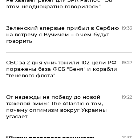
не хватает ракет для ЗРК Patriot: "Об
этом неоднократно говорилось"
Зеленский впервые прибыл в Сербию
19:33
на встречу с Вучичем – о чем будут
говорить
СБС за 2 дня уничтожили 102 цели РФ:
19:27
поражены база ФСБ "Беня" и корабли
"теневого флота"
От надежды на победу до новой
19:22
тяжелой зимы: The Atlantic о том,
почему оптимизм вокруг Украины
угасает