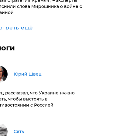
вая стратегия Кремля", – эксперты
яснили слова Мирошника о войне с
аиной
отреть ещё
логи
Юрий Швец
ц рассказал, что Украине нужно
ать, чтобы выстоять в
тивостоянии с Россией
Сеть