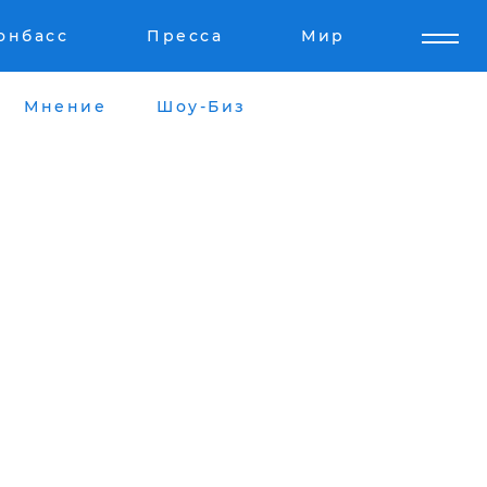
онбасс
Пресса
Мир
Мнение
Шоу-Биз