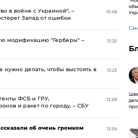
"Но
объ
о в войне с Украиной", –
13:48
Укр
стерег Запад от ошибки
См
ую модификацию "Герберы" –
13:32
Б
е нужно делать, чтобы выстоять в
13:25
Шве
генты ФСБ и ГРУ,
12:58
дел
нов и ракет по городу, – СБУ
про
ссказали об очень громком
12:54