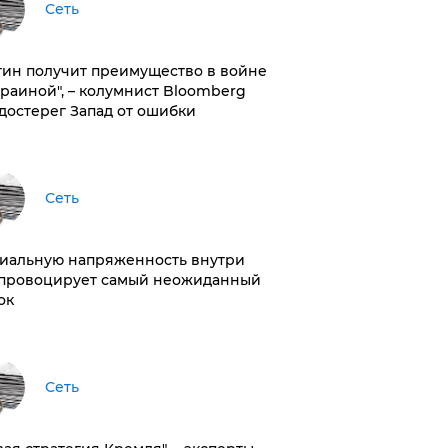
Сеть
тин получит преимущество в войне
краиной", – колумнист Bloomberg
достерег Запад от ошибки
Сеть
иальную напряженность внутри
провоцирует самый неожиданный
ок
Сеть