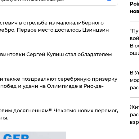
Poi
нов
стевич в стрельбе из малокалиберного
еребро. Первое место досталось Цзинцзин
"Пу
вой
Blo
ош
 винтовки Сергей Кулиш стал обладателем
В У
ки также поздравляют серебряную призерку
мод
 побед и удачи на Олимпиаде в Рио-де-
ра
Жит
говим досягненням!!! Чекаємо нових перемог,
рас
аты.
вз