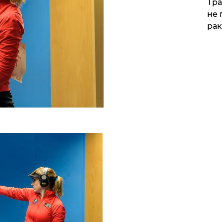
Тра
не 
рак