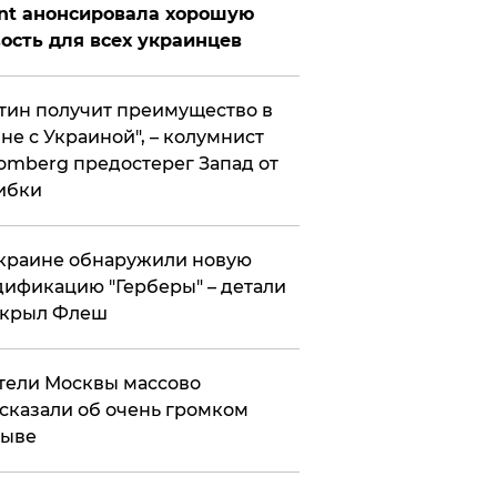
nt анонсировала хорошую
ость для всех украинцев
тин получит преимущество в
не с Украиной", – колумнист
omberg предостерег Запад от
ибки
краине обнаружили новую
ификацию "Герберы" – детали
скрыл Флеш
ели Москвы массово
сказали об очень громком
рыве