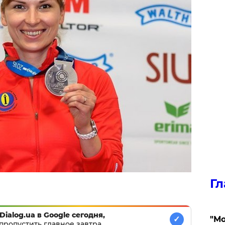
Гл
Dialog.ua в Google сегодня,
"Мо
✓
пропустить главное завтра.