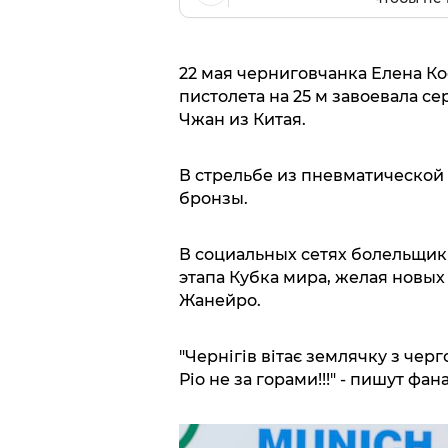
22 мая черниговчанка Елена Ко
пистолета на 25 м завоевала с
Чжан из Китая.
В стрельбе из пневматической
бронзы.
В социальных сетях болельщи
этапа Кубка мира, желая новых
Жанейро.
"Чернігів вітає землячку з чер
Ріо не за горами!!!" - пишут фан