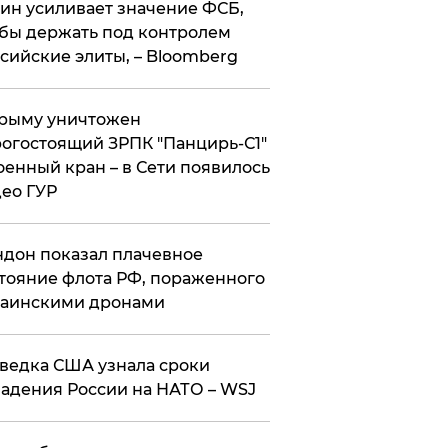
ин усиливает значение ФСБ,
бы держать под контролем
сийские элиты, – Bloomberg
рыму уничтожен
огостоящий ЗРПК "Панцирь-С1"
оенный кран – в Сети появилось
ео ГУР
дон показал плачевное
тояние флота РФ, пораженного
раинскими дронами
ведка США узнала сроки
адения России на НАТО – WSJ