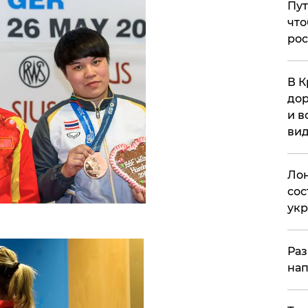
Пут
что
рос
В К
дор
и в
вид
Лон
сос
ук
Раз
нап