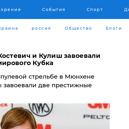
озрение
События
Спорт
Д
краина
россия
Общество
Блоги
Костевич и Кулиш завоевали
мирового Кубка
 пулевой стрельбе в Мюнхене
 завоевали две престижные