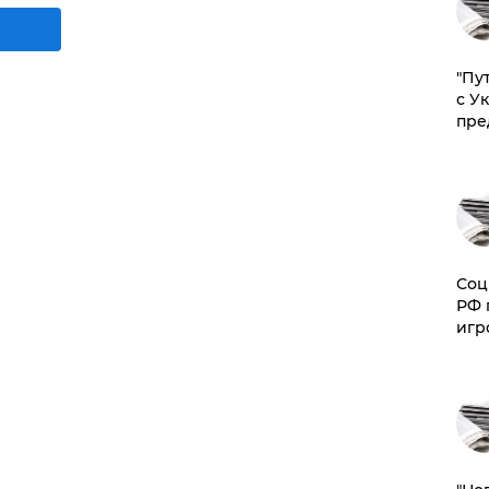
"Пу
с У
пре
Соц
РФ 
игр