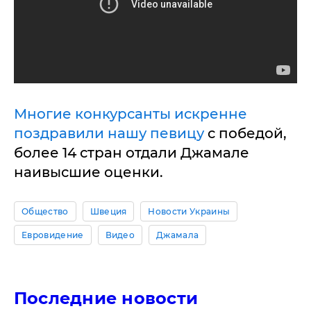
Многие конкурсанты искренне
поздравили нашу певицу
с победой,
более 14 стран отдали Джамале
наивысшие оценки.
Общество
Швеция
Новости Украины
Евровидение
Видео
Джамала
Последние новости