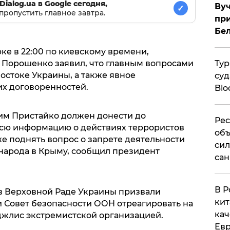
Dialog.ua в Google сегодня,
Вуч
✓
пропустить главное завтра.
при
Бе
ке в 22:00 по киевскому времени,
. Порошенко заявил, что главным вопросами
Тур
остоке Украины, а также явное
суд
х договоренностей.
Blo
им Пристайко должен донести до
Рес
сю информацию о действиях террористов
объ
же поднять вопрос о запрете деятельности
сил
народа в Крыму, сообщил президент
сан
В Р
в Верховной Раде Украины призвали
кит
 Совет безопасности ООН отреагировать на
кач
жлис экстремистской организацией.
Евр