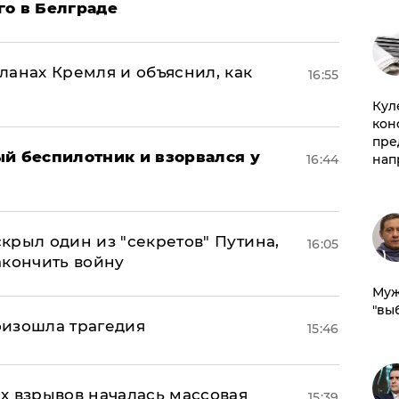
го в Белграде
ланах Кремля и объяснил, как
16:55
Куле
кон
пре
ый беспилотник и взорвался у
16:44
нап
крыл один из "секретов" Путина,
16:05
акончить войну
Муж
"вы
оизошла трагедия
15:46
х взрывов началась массовая
15:39