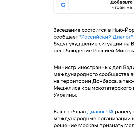
Добавьте 
G
чтобы не 
Заседание состоится в Нью-Йор
сообщает
"Российский Диалог"
будут ухудшение ситуации на В
несоблюдение Россией Мински
Министр иностранных дел Вад
международного сообщества в
на территории Донбасса, а так
Меджлиса крымскотатарского 
Украины.
Как сообщал
Диалог.UA
ранее, 
международные организации и
решение Москвы признать Мед