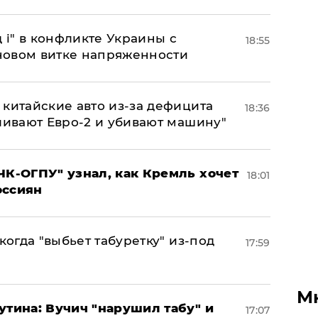
 і" в конфликте Украины с
18:55
новом витке напряженности
китайские авто из-за дефицита
18:36
ливают Евро-2 и убивают машину"
ЧК-ОГПУ" узнал, как Кремль хочет
18:01
оссиян
когда "выбьет табуретку" из-под
17:59
М
утина: Вучич "нарушил табу" и
17:07