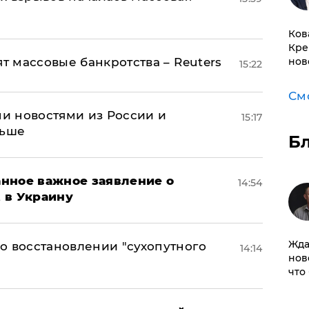
Ков
Кре
ят массовые банкротства – Reuters
нов
15:22
См
и новостями из России и
15:17
льше
Б
нное важное заявление о
14:54
t в Украину
Жда
о восстановлении "сухопутного
14:14
нов
что