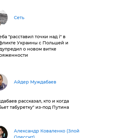
Сеть
ба "расставил точки над і" в
фликте Украины с Польшей и
дупредил о новом витке
ряженности
Айдер Муждабаев
дабаев рассказал, кто и когда
бьет табуретку" из-под Путина
Александр Коваленко (Злой
Одессит)