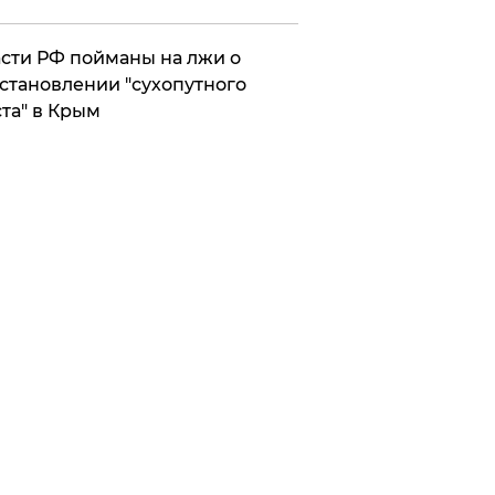
сти РФ пойманы на лжи о
становлении "сухопутного
та" в Крым