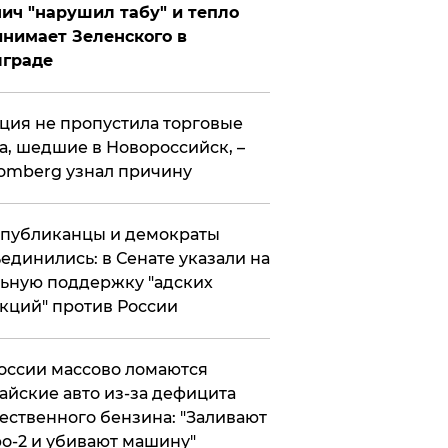
ич "нарушил табу" и тепло
нимает Зеленского в
лграде
ция не пропустила торговые
а, шедшие в Новороссийск, –
omberg узнал причину
публиканцы и демократы
единились: в Сенате указали на
ьную поддержку "адских
кций" против России
оссии массово ломаются
айские авто из-за дефицита
ественного бензина: "Заливают
о-2 и убивают машину"