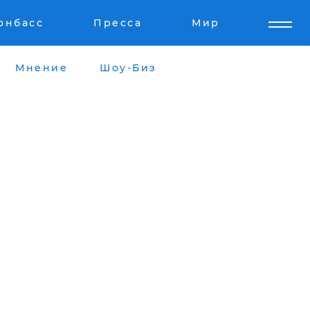
онбасс
Пресса
Мир
Мнение
Шоу-Биз