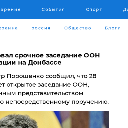
озрение
События
Спорт
Д
краина
россия
Общество
Блоги
вал срочное заседание ООН
ации на Донбассе
р Порошенко сообщил, что 28
ет открытое заседание ООН,
нным представительством
о непосредственному поручению.