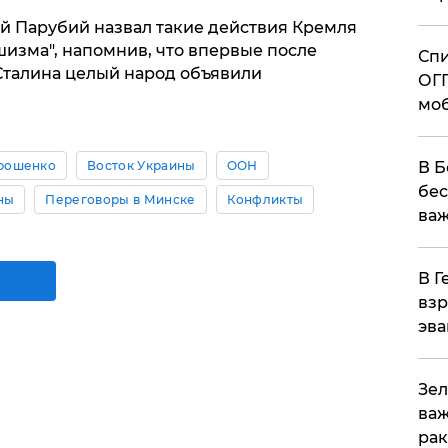
й Парубий назвал такие действия Кремля
изма", напомнив, что впервые после
Спи
Сталина целый народ объявили
ОГП
моб
рошенко
Восток Украины
ООН
В Б
бес
ны
Переговоры в Минске
Конфликты
важ
В Г
взр
эва
Зел
важ
рак