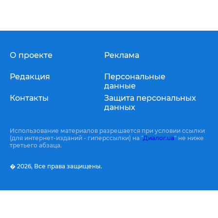
О проекте
Реклама
Редакция
Персональные
данные
Контакты
Защита персональных
данных
Использование материалов разрешается при условии ссылки
(для интернет-изданий - гиперссылки) на "
Диалог.ua
" не ниже
третьего абзаца.
� 2026,
Все права защищены.