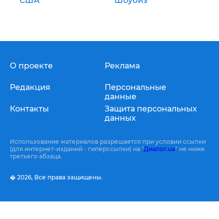
США
Шоубиз
О проекте
Реклама
Редакция
Персональные
данные
Контакты
Защита персональных
данных
Использование материалов разрешается при условии ссылки
(для интернет-изданий - гиперссылки) на "
Диалог.ua
" не ниже
третьего абзаца.
� 2026,
Все права защищены.