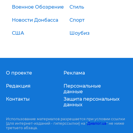
Военное Обозрение
Стиль
Новости Донбасса
Спорт
США
Шоубиз
О проекте
Реклама
Редакция
Персональные
данные
Контакты
Защита персональных
данных
Использование материалов разрешается при условии ссылки
(для интернет-изданий - гиперссылки) на "
Диалог.ua
" не ниже
третьего абзаца.