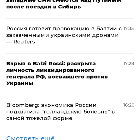
западные СМИ смеются над Путиным
после поездки в Сибирь
​Россия готовит провокацию в Балтии с
17:35
захваченными украинскими дронами
— Reuters
​Взрыв в Balzi Rossi: раскрыта
17:28
личность ликвидированного
генерала РФ, воевавшего против
Украины
Bloomberg: экономика России
16:20
подхватила "голландскую болезнь" в
самой тяжелой форме
Смотреть ещё