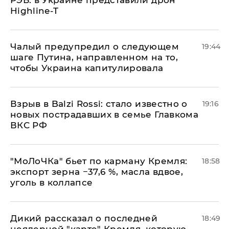
РЭБ: в Украине представили дрон
Highline-T
Чалый предупредил о следующем
19:44
шаге Путина, направленном на то,
чтобы Украина капитулировала
Взрыв в Balzi Rossi: стало известно о
19:16
новых пострадавших в семье Главкома
ВКС РФ
​"МоЛоЧКа" бьет по карману Кремля:
18:58
экспорт зерна −37,6 %, масла вдвое,
уголь в коллапсе
Дикий рассказал о последней
18:49