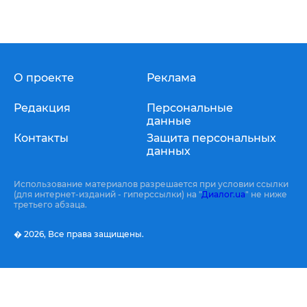
О проекте
Реклама
Редакция
Персональные
данные
Контакты
Защита персональных
данных
Использование материалов разрешается при условии ссылки
(для интернет-изданий - гиперссылки) на "
Диалог.ua
" не ниже
третьего абзаца.
� 2026,
Все права защищены.