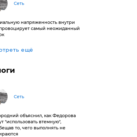
Сеть
иальную напряженность внутри
провоцирует самый неожиданный
ок
отреть ещё
логи
Сеть
ородний объяснил, как Федорова
ут "использовать втемную",
бещав то, чего выполнять не
ираются