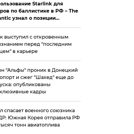
ользование Starlink для
ров по баллистике в РФ – The
antic узнал о позиции
знесмена
к выступил с откровенным
знанием перед "последним
цем" в карьере
н "Альфы" проник в Донецкий
опорт и сжег "Шахед" еще до
уска: опубликованы
склюзивные кадры
ул спасает военного союзника
Р: Южная Корея отправила РФ
тысяч тонн авиатоплива