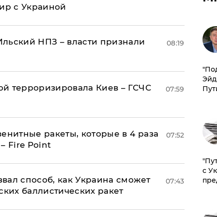
мир с Украиной
льский НПЗ – власти признали
08:19
​"По
Эйд
й терроризировала Киев – ГСЧС
Пут
07:59
енитные ракеты, которые в 4 раза
07:52
 Fire Point
"Пу
с У
вал способ, как Украина сможет
пре
07:43
ских баллистических ракет