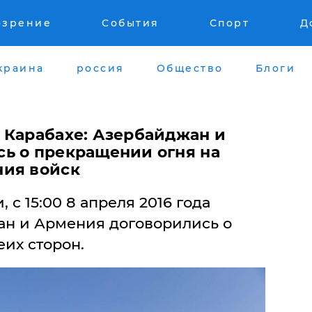
озрение
События
Спорт
Д
краина
россия
Общество
Блоги
 Карабахе: Азербайджан и
ь о прекращении огня на
ния войск
с 15:00 8 апреля 2016 года
н и Армения договорились о
их сторон.