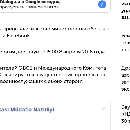
Dialog.ua в Google сегодня,
исп
✓
пропустить главное завтра.
уда
Atl
би
е представительство министерства обороны
ти Facebook.
Уси
при
тан
гня действует с 15:00 8 апреля 2016 года.
Дро
вителей ОБСЕ и Международного Комитета
.00 планируется осуществление процесса по
аэр
 военнослужащих с обеих сторон", -
зап
эк
​Се
КНД
30 