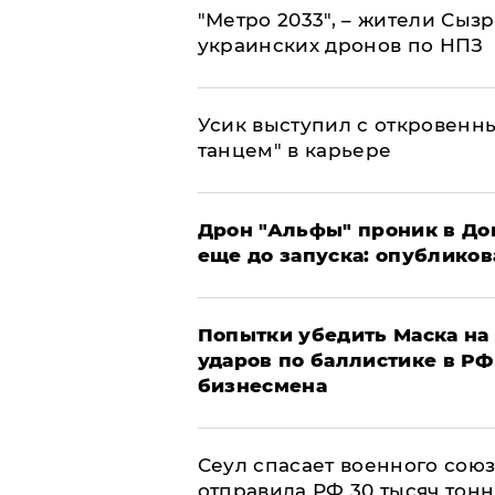
"Метро 2033", – жители Сыз
украинских дронов по НПЗ
Усик выступил с откровен
танцем" в карьере
Дрон "Альфы" проник в До
еще до запуска: опублико
Попытки убедить Маска на 
ударов по баллистике в РФ 
бизнесмена
​Сеул спасает военного со
отправила РФ 30 тысяч тон