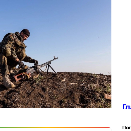
Гл
Поп