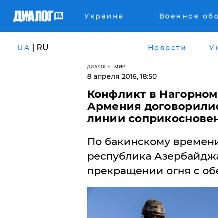
Украина
Военное об
| RU
UA
Новости
У
ДИАЛОГ
МИР
8 апреля 2016, 18:50
Конфликт в Нагорном
Армения договорилис
линии соприкоснове
По бакинскому времени, 
республика Азербайджа
прекращении огня с обе