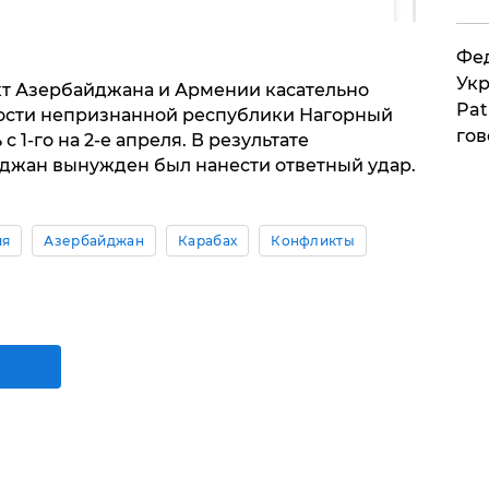
Фед
Укр
кт Азербайджана и Армении касательно
Pat
ости непризнанной республики Нагорный
гов
с 1-го на 2-е апреля. В результате
джан вынужден был нанести ответный удар.
ия
Азербайджан
Карабах
Конфликты