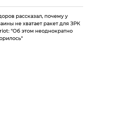
оров рассказал, почему у
аины не хватает ракет для ЗРК
riot: "Об этом неоднократно
орилось"