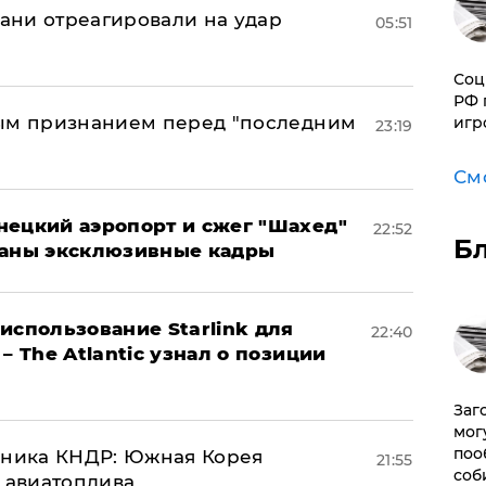
рани отреагировали на удар
05:51
Соц
РФ 
ным признанием перед "последним
игр
23:19
См
нецкий аэропорт и сжег "Шахед"
22:52
Б
ваны эксклюзивные кадры
использование Starlink для
22:40
– The Atlantic узнал о позиции
Заг
мог
поо
юзника КНДР: Южная Корея
21:55
соб
н авиатоплива