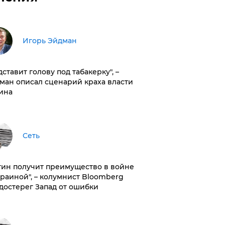
Игорь Эйдман
дставит голову под табакерку", –
ман описал сценарий краха власти
ина
Сеть
тин получит преимущество в войне
краиной", – колумнист Bloomberg
достерег Запад от ошибки