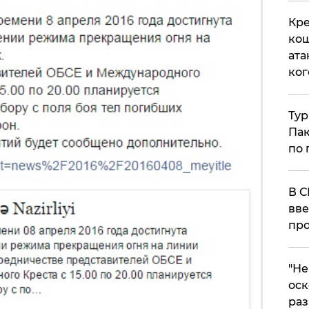
Кре
кош
ата
ког
Тур
Пак
по 
В С
вве
про
​"Н
оск
раз