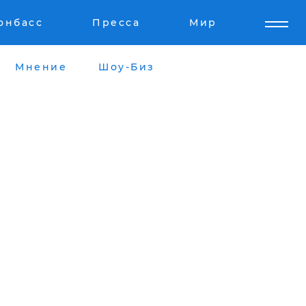
онбасс
Пресса
Мир
Мнение
Шоу-Биз