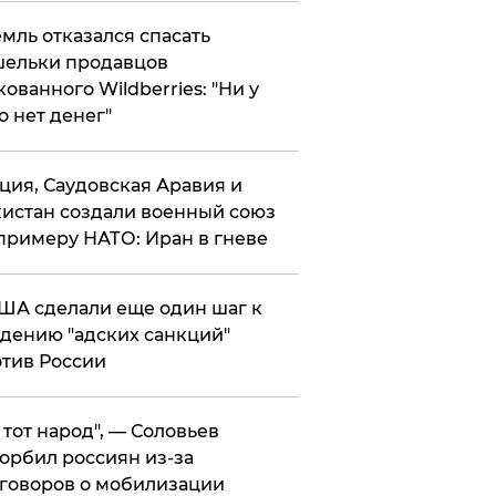
мль отказался спасать
ельки продавцов
кованного Wildberries: "Ни у
о нет денег"
ция, Саудовская Аравия и
истан создали военный союз
примеру НАТО: Иран в гневе
ША сделали еще один шаг к
дению "адских санкций"
тив России
е тот народ", — Соловьев
орбил россиян из-за
говоров о мобилизации