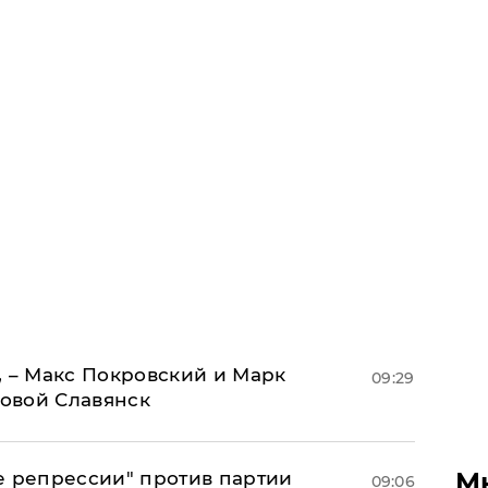
, – Макс Покровский и Марк
09:29
овой Славянск
М
е репрессии" против партии
09:06