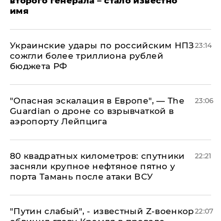
второго генерала – стало известно
имя
Украинские удары по российским НПЗ
23:14
сожгли более триллиона рублей
бюджета РФ
"Опасная эскалация в Европе", — The
23:06
Guardian о дроне со взрывчаткой в
аэропорту Лейпцига
80 квадратных километров: спутники
22:21
засняли крупное нефтяное пятно у
порта Тамань после атаки ВСУ
​"Путин слабый", - известный Z-военкор
22:07