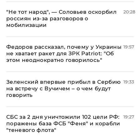
​"Не тот народ", — Соловьев оскорбил
20:28
россиян из-за разговоров о
мобилизации
Федоров рассказал, почему у Украины
19:57
не хватает ракет для ЗРК Patriot: "Об
этом неоднократно говорилось"
Зеленский впервые прибыл в Сербию
19:33
на встречу с Вучичем – о чем будут
говорить
СБС за 2 дня уничтожили 102 цели РФ:
19:27
поражены база ФСБ "Феня" и корабли
"теневого флота"