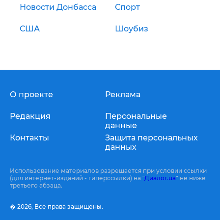
Новости Донбасса
Спорт
США
Шоубиз
О проекте
Реклама
Редакция
Персональные
данные
Контакты
Защита персональных
данных
Использование материалов разрешается при условии ссылки
(для интернет-изданий - гиперссылки) на "
Диалог.ua
" не ниже
третьего абзаца.
� 2026,
Все права защищены.