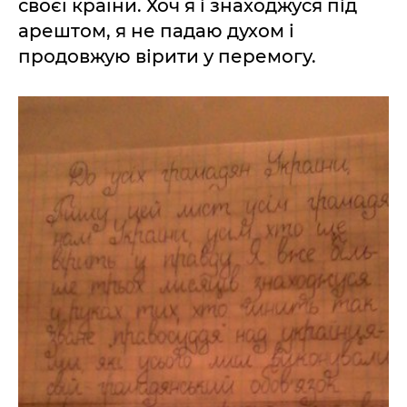
своєї країни. Хоч я і знаходжуся під
арештом, я не падаю духом і
продовжую вірити у перемогу.