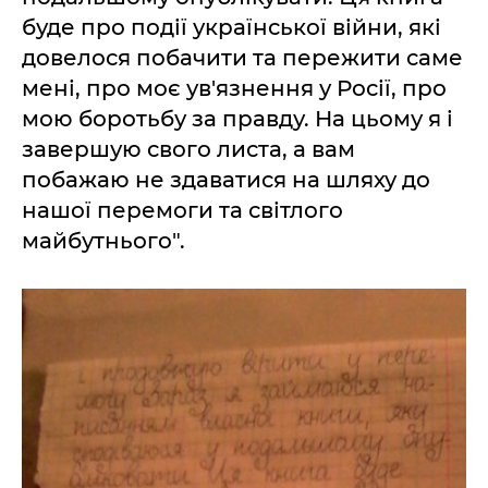
буде про події української війни, які
довелося побачити та пережити саме
мені, про моє ув'язнення у Росії, про
мою боротьбу за правду. На цьому я і
завершую свого листа, а вам
побажаю не здаватися на шляху до
нашої перемоги та світлого
майбутнього".