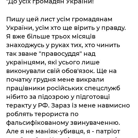
"До усіх громадян України!
Пишу цей лист усім громадянам
України, усім хто ще вірить у правду.
Я вже більше трьох місяців
знаходжусь у руках тих, хто чинить
так зване "правосуддя" над
українцями, які усього лише
виконували свій обов'язок. Ще на
початку грудня мене викрали
працівники російських спецслужб
нібито за підозрою у підготовці
теракту у РФ. Зараз із мене навмисно
роблять терориста по
фальсифікованому звинуваченню.
Але я не маніяк-убивця, я - патріот