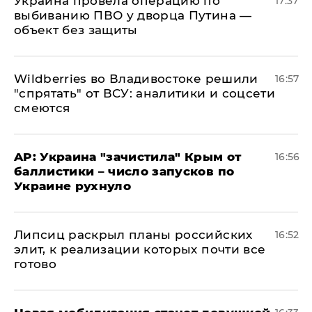
Украина провела операцию по
17:37
выбиванию ПВО у дворца Путина —
объект без защиты
Wildberries во Владивостоке решили
16:57
"спрятать" от ВСУ: аналитики и соцсети
смеются
AP: Украина "зачистила" Крым от
16:56
баллистики – число запусков по
Украине рухнуло
Липсиц раскрыл планы российских
16:52
элит, к реализации которых почти все
готово