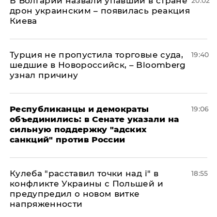
В Болгарии назвали упавший в стране
20:02
дрон украинским – появилась реакция
Киева
Турция не пропустила торговые суда,
19:40
шедшие в Новороссийск, – Bloomberg
узнал причину
Республиканцы и демократы
19:06
объединились: в Сенате указали на
сильную поддержку "адских
санкций" против России
Кулеба "расставил точки над і" в
18:55
конфликте Украины с Польшей и
предупредил о новом витке
напряженности