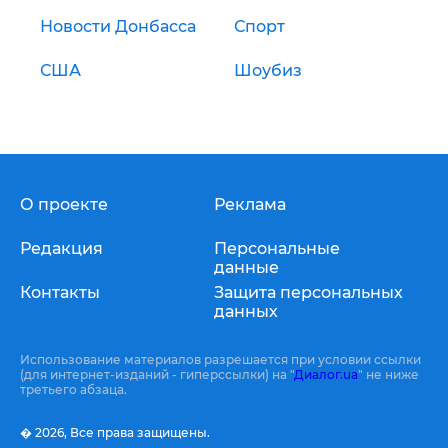
Новости Донбасса
Спорт
США
Шоубиз
О проекте
Реклама
Редакция
Персональные
данные
Контакты
Защита персональных
данных
Использование материалов разрешается при условии ссылки
(для интернет-изданий - гиперссылки) на "
Диалог.ua
" не ниже
третьего абзаца.
� 2026,
Все права защищены.