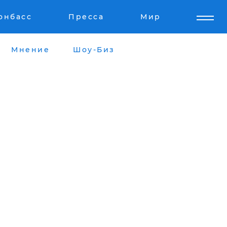
онбасс
Пресса
Мир
Мнение
Шоу-Биз