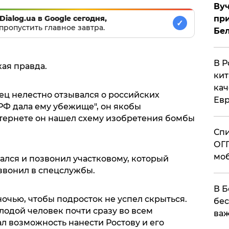
Вуч
при
Dialog.ua в Google сегодня,
✓
пропустить главное завтра.
Бе
В Р
ая правда.
кит
кач
ец нелестно отзывался о российских
Евр
"РФ дала ему убежище", он якобы
нтернете он нашел схему изобретения бомбы
Спи
ОГП
моб
ался и позвонил участковому, который
звонил в спецслужбы.
В Б
очью, чтобы подросток не успел скрыться.
бес
лодой человек почти сразу во всем
важ
ал возможность нанести Ростову и его