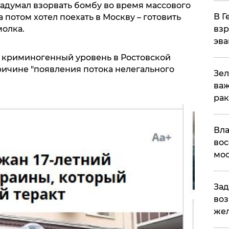
думал взорвать бомбу во время массового
В Г
 потом хотел поехать в Москву – готовить
взр
молка.
эва
о криминогенный уровень в Ростовской
причине "появления потока нелегального
Зел
важ
рак
Вла
вос
мос
Зад
воз
жел