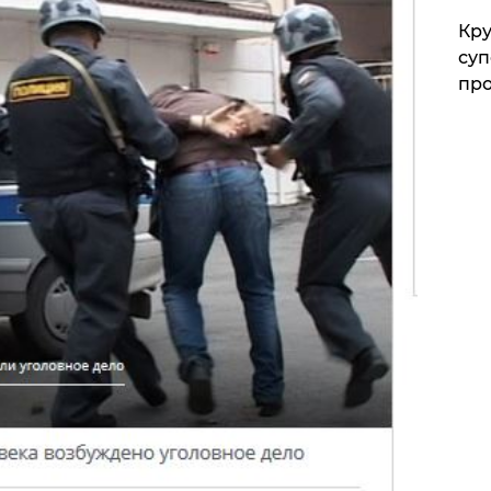
Кр
суп
про