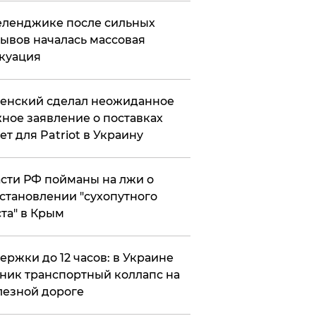
еленджике после сильных
ывов началась массовая
куация
енский сделал неожиданное
ное заявление о поставках
ет для Patriot в Украину
сти РФ пойманы на лжи о
становлении "сухопутного
та" в Крым
ержки до 12 часов: в Украине
ник транспортный коллапс на
езной дороге