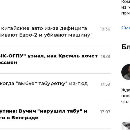
Ком
из 
пом
См
китайские авто из-за дефицита
18:36
ливают Евро-2 и убивают машину"
Б
ЧК-ОГПУ" узнал, как Кремль хочет
18:01
оссиян
когда "выбьет табуретку" из-под
17:59
Жда
нов
что
утина: Вучич "нарушил табу" и
17:07
го в Белграде