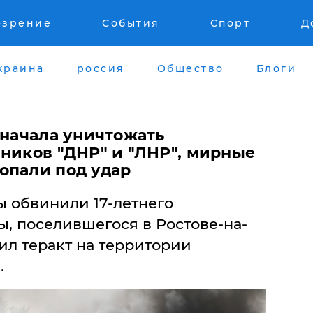
озрение
События
Спорт
Д
краина
россия
Общество
Блоги
 начала уничтожать
нников "ДНР" и "ЛНР", мирные
опали под удар
 обвинили 17-летнего
, поселившегося в Ростове-на-
вил теракт на территории
.