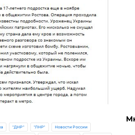
М
ка
"ДНР"
"ЛНР"
Новости России