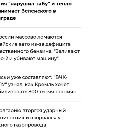
ич "нарушил табу" и тепло
нимает Зеленского в
лграде
оссии массово ломаются
айские авто из-за дефицита
ественного бензина: "Заливают
о-2 и убивают машину"
ски уже составляют: "ВЧК-
У" узнал, как Кремль хочет
илизовать 800 тысяч россиян
олгарию вторгся ударный
пилотник и взорвался у
ного газопровода