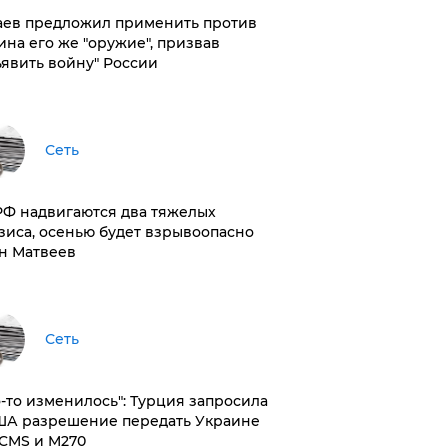
аев предложил применить против
ина его же "оружие", призвав
ъявить войну" России
Сеть
РФ надвигаются два тяжелых
зиса, осенью будет взрывоопасно
н Матвеев
Сеть
то-то изменилось": Турция запросила
ША разрешение передать Украине
CMS и M270