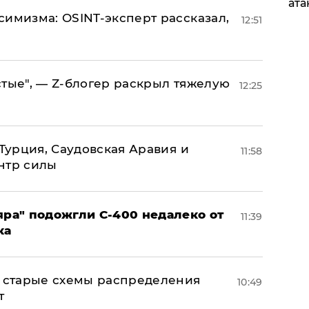
ата
симизма: OSINT-эксперт рассказал,
12:51
стые", — Z-блогер раскрыл тяжелую
12:25
 Турция, Саудовская Аравия и
11:58
нтр силы
яра" подожгли С-400 недалеко от
11:39
ка
н: старые схемы распределения
10:49
т