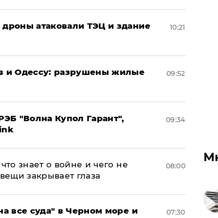
: дроны атаковали ТЭЦ и здание
10:21
ов и Одессу: разрушены жилые
09:52
ЭБ "Волна Купол Гарант",
09:34
ink
М
что знает о войне и чего не
08:00
 вещи закрывает глаза
на все суда" в Черном море и
07:30