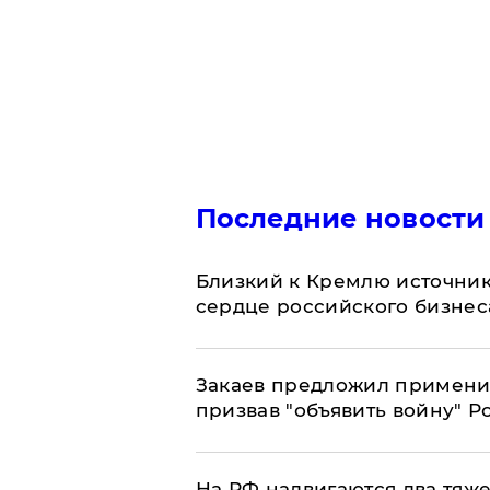
Последние новости
Близкий к Кремлю источник
сердце российского бизнес
Закаев предложил применит
призвав "объявить войну" Р
На РФ надвигаются два тяже