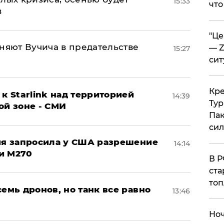
15:33
что
в
​"Ц
няют Вучича в предательстве
— Z
15:27
сит
​Кр
к Starlink над территорией
14:39
Тур
ой зоне - СМИ
Пак
си
ция запросила у США разрешение
14:14
и M270
​В 
ста
топ
семь дронов, но танк все равно
13:46
​Но