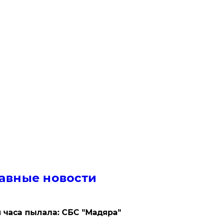
авные новости
 часа пылала: СБС "Мадяра"