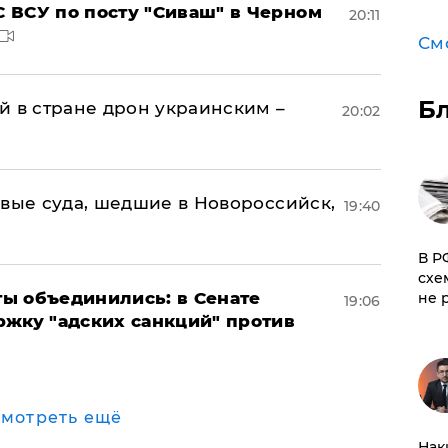
 ВСУ по посту "Сиваш" в Черном
20:11
См
Б
й в стране дрон украинским –
20:02
овые суда, шедшие в Новороссийск,
19:40
​В 
схе
ы объединились: в Сенате
не 
19:06
ржку "адских санкций" против
мотреть ещё
Нак