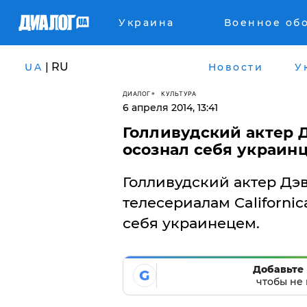
Украина
Военное об
| RU
UA
Новости
У
ДИАЛОГ
КУЛЬТУРА
6 апреля 2014, 13:41
Голливудский актер Д
осознал себя украин
Голливудский актер Дэ
телесериалам Californica
себя украинецем.
Добавьте 
G
чтобы не 