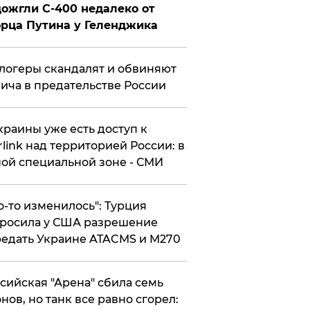
ожгли С-400 недалеко от
рца Путина у Геленджика
логеры скандалят и обвиняют
ича в предательстве России
краины уже есть доступ к
rlink над территорией России: в
ой специальной зоне - СМИ
то-то изменилось": Турция
росила у США разрешение
едать Украине ATACMS и M270
ссийская "Арена" сбила семь
нов, но танк все равно сгорел: