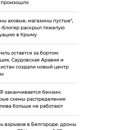
 произошло
ены аховые, магазины пустые",
-блогер раскрыл тяжелую
уацию в Крыму
емль остается за бортом:
ция, Саудовская Аравия и
истан создали новый центр
лы
РФ заканчивается бензин:
рые схемы распределения
лива больше не работают
чь взрывов в Белгороде: дроны