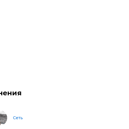
нения
Сеть