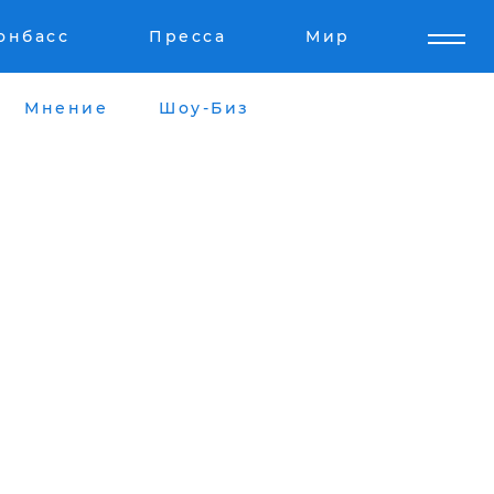
онбасс
Пресса
Мир
Мнение
Шоу-Биз