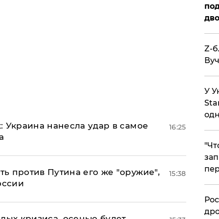
под
дво
Z-б
Вуч
У У
Sta
одн
: Украина нанесла удар в самое
16:25
а
​"Ч
зап
пер
ь против Путина его же "оружие",
15:38
оссии
​Ро
дро
лых кризиса, осенью будет