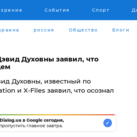
озрение
События
Спорт
Д
краина
россия
Общество
Блоги
эвид Духовны заявил, что
цем
вид Духовны, известный по
tion и X-Files заявил, что осознал
Dialog.ua в Google сегодня,
✓
пропустить главное завтра.