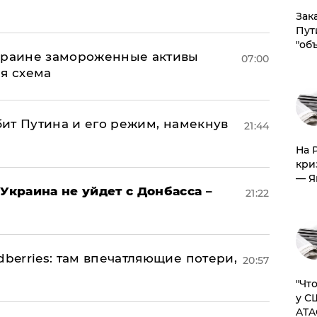
Зак
Пут
"об
Украине замороженные активы
07:00
ая схема
убит Путина и его режим, намекнув
21:44
На 
кри
— Я
Украина не уйдет с Донбасса –
21:22
dberries: там впечатляющие потери,
20:57
​"Ч
у С
ATA