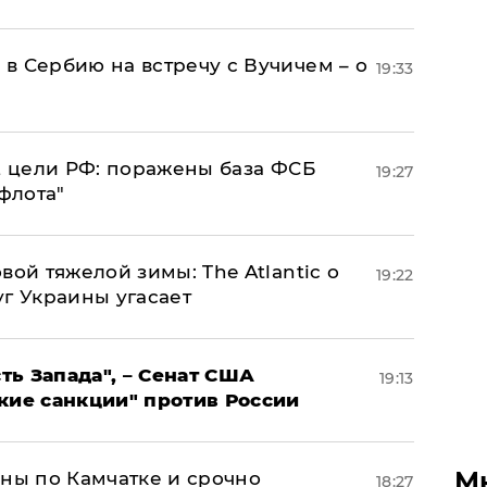
в Сербию на встречу с Вучичем – о
19:33
2 цели РФ: поражены база ФСБ
19:27
флота"
вой тяжелой зимы: The Atlantic о
19:22
г Украины угасает
ь Запада", – Сенат США
19:13
кие санкции" против России
М
ины по Камчатке и срочно
18:27