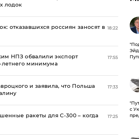
х лодок
ок: отказавшихся россиян заносят в
18:22
​"По
Эйд
ким НПЗ обвалили экспорт
Пут
17:55
0-летнего минимума
авроцкого и заявила, что Польша
17:33
алину
"Пу
с У
шенные ракеты для С-300 – когда
пре
17:25