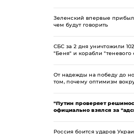
Зеленский впервые прибыл 
чем будут говорить
СБС за 2 дня уничтожили 10
"Беня" и корабли "теневого 
От надежды на победу до но
том, почему оптимизм вокру
"Путин проверяет решимост
официально взялся за "адс
Россия боится ударов Укра