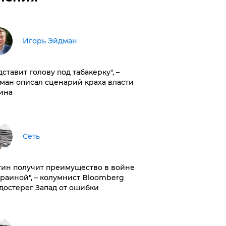
Игорь Эйдман
дставит голову под табакерку", –
ман описал сценарий краха власти
ина
Сеть
тин получит преимущество в войне
краиной", – колумнист Bloomberg
достерег Запад от ошибки