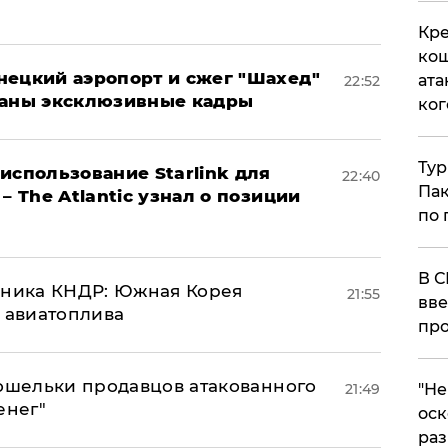
Кре
кош
нецкий аэропорт и сжег "Шахед"
ата
22:52
ваны эксклюзивные кадры
ког
Тур
использование Starlink для
22:40
Пак
– The Atlantic узнал о позиции
по 
В С
юзника КНДР: Южная Корея
21:55
вве
н авиатоплива
про
кошельки продавцов атакованного
21:49
​"Н
енег"
оск
раз