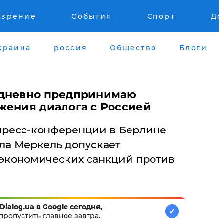
озрение
События
Спорт
Д
краина
россия
Общество
Блоги
едневно предпринимаю
жения диалога с Россией
а пресс-конференции в Берлине
ла Меркель допускает
экономических санкций против
Dialog.ua в Google сегодня,
✓
пропустить главное завтра.