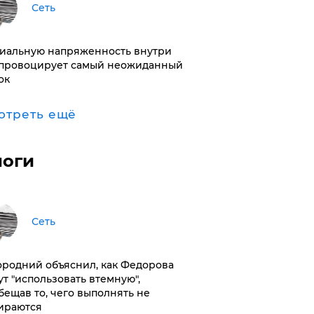
Сеть
иальную напряженность внутри
провоцирует самый неожиданный
ок
отреть ещё
логи
Сеть
ородний объяснил, как Федорова
ут "использовать втемную",
бещав то, чего выполнять не
ираются