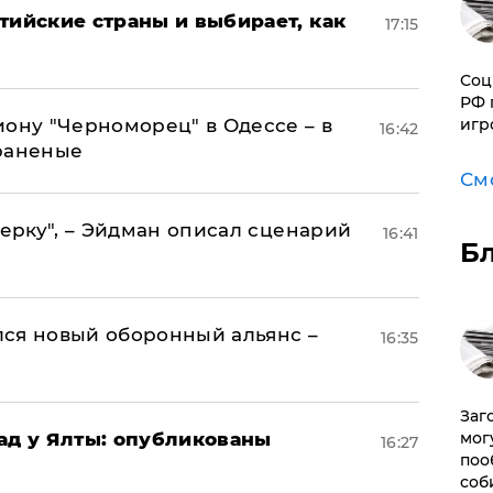
тийские страны и выбирает, как
17:15
Соц
РФ 
иону "Черноморец" в Одессе – в
игр
16:42
раненые
См
керку", – Эйдман описал сценарий
16:41
Б
ся новый оборонный альянс –
16:35
Заг
рад у Ялты: опубликованы
мог
16:27
поо
соб