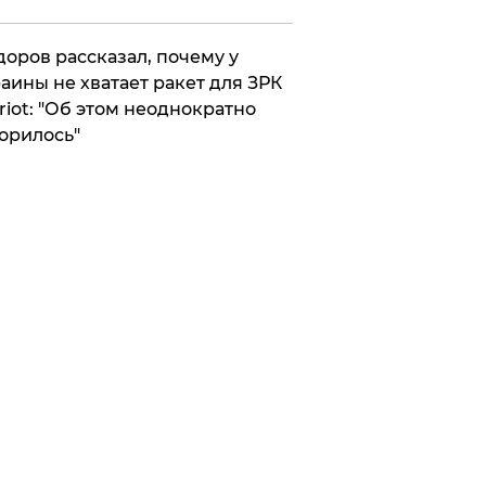
оров рассказал, почему у
аины не хватает ракет для ЗРК
riot: "Об этом неоднократно
орилось"