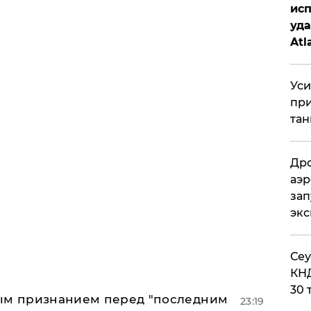
исп
уда
Atl
би
Уси
при
тан
Дро
аэр
зап
эк
​Се
КНД
30 
ным признанием перед "последним
23:19