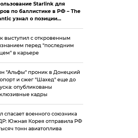
ользование Starlink для
ров по баллистике в РФ – The
antic узнал о позиции
знесмена
к выступил с откровенным
знанием перед "последним
цем" в карьере
н "Альфы" проник в Донецкий
опорт и сжег "Шахед" еще до
уска: опубликованы
склюзивные кадры
ул спасает военного союзника
Р: Южная Корея отправила РФ
тысяч тонн авиатоплива