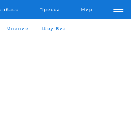
онбасс
Пресса
Мир
Мнение
Шоу-Биз