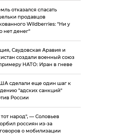
мль отказался спасать
ельки продавцов
кованного Wildberries: "Ни у
о нет денег"
ция, Саудовская Аравия и
истан создали военный союз
примеру НАТО: Иран в гневе
ША сделали еще один шаг к
дению "адских санкций"
тив России
е тот народ", — Соловьев
орбил россиян из-за
говоров о мобилизации