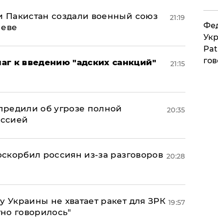
 и Пакистан создали военный союз
21:19
Фед
неве
Укр
Pat
гов
аг к введению "адских санкций"
21:15
предили об угрозе полной
20:35
оссией
 оскорбил россиян из-за разговоров
20:28
у Украины не хватает ракет для ЗРК
19:57
тно говорилось"