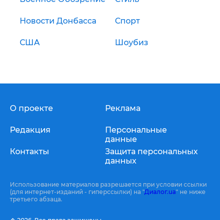
Новости Донбасса
Спорт
США
Шоубиз
О проекте
Реклама
Редакция
Персональные
данные
Контакты
Защита персональных
данных
Использование материалов разрешается при условии ссылки
(для интернет-изданий - гиперссылки) на "
Диалог.ua
" не ниже
третьего абзаца.