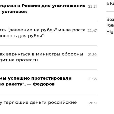
в К
пецназа в Россию для уничтожения
23:31
 установок
Воз
РЭБ
ь "давление на рубль" из-за роста
22:47
Hig
новость для рубля"
ах вернуться в министры обороны
21:59
дит на протесты
я мы успешно протестировали
21:53
ю ракету", — Федоров
му теряющие деньги российские
21:19
а