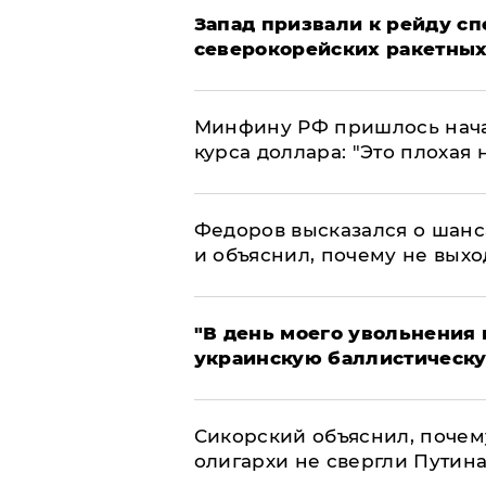
Запад призвали к рейду с
северокорейских ракетных
Минфину РФ пришлось начат
курса доллара: "Это плохая 
Федоров высказался о шанс
и объяснил, почему не выхо
​"В день моего увольнени
украинскую баллистическу
Сикорский объяснил, поче
олигархи не свергли Путин