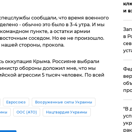
клю
и в
и спецслужбы сообщали, что время военного
елено - обычно это было в 3-4 утра. И мы
Зап
 командном пункте, а остатки армии
в Р
 восточным соседом. Но ее не произошло.
сев
 нашей стороны, прокола.
уст
ась оккупация Крыма. Россияне выбрали
министр обороны доложил мне, что мы
Фед
йской агрессии 5 тысяч человек. По всей
вер
объ
про
Евросоюз
Вооруженные силы Украины
​"В
аины
ООС (АТО)
Нацгвардия Украины
усп
укр
рак