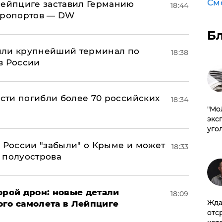
См
 Лейпциге заставил Германию
18:44
эропортов — DW
Б
или крупнейший терминал по
18:38
в России
асти погибли более 70 российских
18:34
​"М
эксп
уго
в России "забыли" о Крыме и может
18:33
т полуострова
орой дрон: новые детали
18:09
Жда
ого самолета в Лейпциге
отс