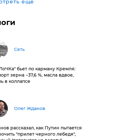
отреть ещё
логи
Сеть
оЛоЧКа" бьет по карману Кремля:
орт зерна −37,6 %, масла вдвое,
ль в коллапсе
Олег Жданов
нов рассказал, как Путин пытается
рочить "прилет черного лебедя",