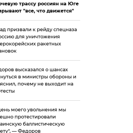
чевую трассу россиян на Юге
зрывают "все, что движется"
ад призвали к рейду спецназа
оссию для уничтожения
ерокорейских ракетных
ановок
оров высказался о шансах
нуться в министры обороны и
яснил, почему не выходит на
тесты
 день моего увольнения мы
ешно протестировали
аинскую баллистическую
ету", — Федоров