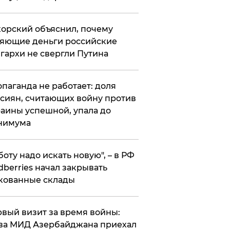
орский объяснил, почему
яющие деньги российские
гархи не свергли Путина
опаганда не работает: доля
сиян, считающих войну против
аины успешной, упала до
нимума
боту надо искать новую", – в РФ
dberries начал закрывать
кованные склады
вый визит за время войны:
ва МИД Азербайджана приехал