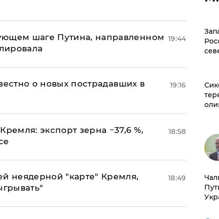
Зап
ующем шаге Путина, направленном
19:44
Рос
улировала
сев
известно о новых пострадавших в
19:16
Сик
тер
оли
Кремля: экспорт зерна −37,6 %,
18:58
се
ей неядерной "карте" Кремля,
Чал
18:49
ыгрывать"
Пут
Укр