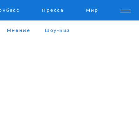
онбасс
Пресса
Мир
Мнение
Шоу-Биз