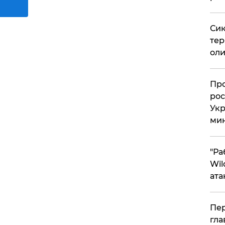
Сик
тер
оли
​Пр
рос
Укр
ми
"Ра
Wil
ата
Пер
гла