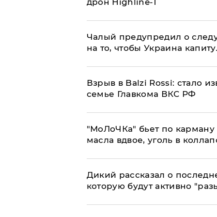
дрон Highline-T
Чалый предупредил о след
на то, чтобы Украина капит
Взрыв в Balzi Rossi: стало 
семье Главкома ВКС РФ
​"МоЛоЧКа" бьет по карману 
масла вдвое, уголь в коллап
Дикий рассказал о последн
которую будут активно "раз