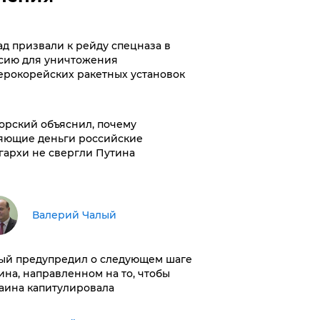
ад призвали к рейду спецназа в
сию для уничтожения
ерокорейских ракетных установок
орский объяснил, почему
яющие деньги российские
гархи не свергли Путина
Валерий Чалый
ый предупредил о следующем шаге
ина, направленном на то, чтобы
аина капитулировала