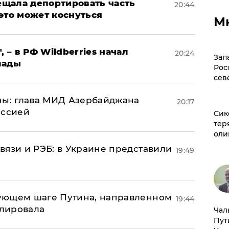
щала депортировать часть
20:44
это может коснуться
М
, – в РФ Wildberries начал
20:24
Зап
лады
Рос
сев
ны: глава МИД Азербайджана
20:17
иссией
Сик
тер
оли
вязи и РЭБ: в Украине представили
19:49
ующем шаге Путина, направленном
19:44
улировала
Чал
Пут