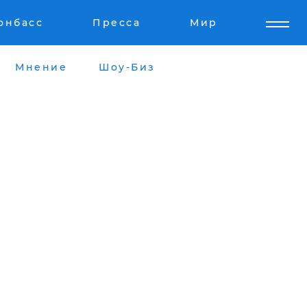
онбасс
Пресса
Мир
Мнение
Шоу-Биз