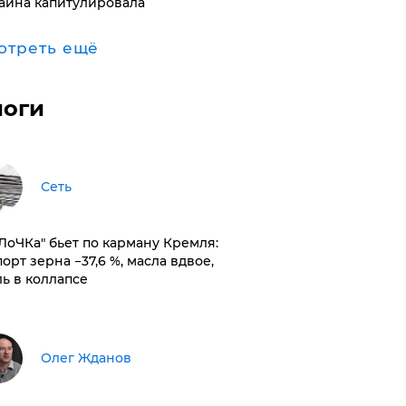
аина капитулировала
отреть ещё
логи
Сеть
оЛоЧКа" бьет по карману Кремля:
орт зерна −37,6 %, масла вдвое,
ль в коллапсе
Олег Жданов