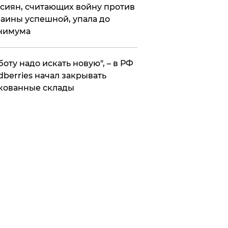
сиян, считающих войну против
аины успешной, упала до
нимума
боту надо искать новую", – в РФ
dberries начал закрывать
кованные склады