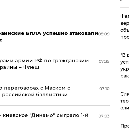
Фед
вер
объ
краинские БпЛА успешно атаковали
08:09
про
е
​"В
рами армии РФ по гражданским
07:35
усп
краины – Флеш
укр
рак
о переговорах с Маском о
07:10
Сик
в российской баллистики
тер
оли
- киевское "Динамо" сыграло 1-й
07:03
​Пр