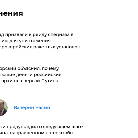
нения
ад призвали к рейду спецназа в
сию для уничтожения
ерокорейских ракетных установок
орский объяснил, почему
яющие деньги российские
гархи не свергли Путина
Валерий Чалый
ый предупредил о следующем шаге
ина, направленном на то, чтобы