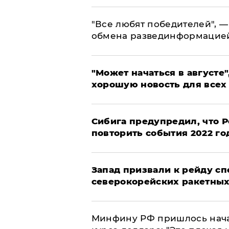
​"Все любят победителей", —
обмена развединформацие
"Может начаться в августе",
хорошую новость для всех
Сибига предупредил, что Р
повторить события 2022 го
Запад призвали к рейду с
северокорейских ракетных
Минфину РФ пришлось начат