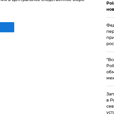
Poi
нов
Фед
пер
при
рос
​"В
Pol
об
ме
Зап
в Р
сев
уст