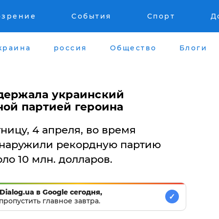
озрение
События
Спорт
Д
краина
россия
Общество
Блоги
держала украинский
ной партией героина
ницу, 4 апреля, во время
бнаружили рекордную партию
ло 10 млн. долларов.
Dialog.ua в Google сегодня,
✓
пропустить главное завтра.