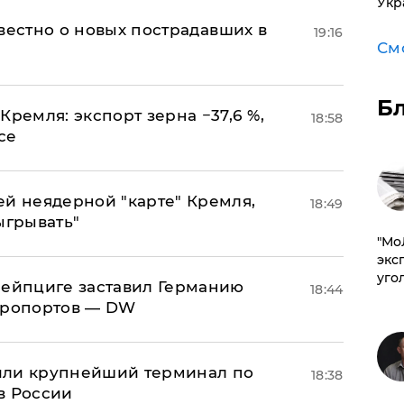
Укр
известно о новых пострадавших в
19:16
См
Б
Кремля: экспорт зерна −37,6 %,
18:58
се
ей неядерной "карте" Кремля,
18:49
ыгрывать"
​"М
эксп
уго
 Лейпциге заставил Германию
18:44
эропортов — DW
или крупнейший терминал по
18:38
в России