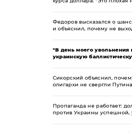
курса доллара: "Это плохая 
Федоров высказался о шанс
и объяснил, почему не выхо
​"В день моего увольнени
украинскую баллистическу
Сикорский объяснил, поче
олигархи не свергли Путин
​Пропаганда не работает: д
против Украины успешной,