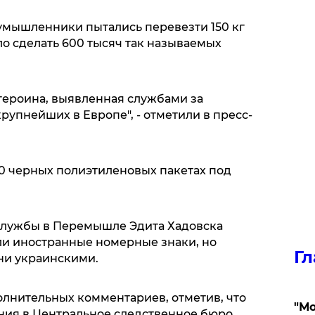
умышленники пытались перевезти 150 кг
о сделать 600 тысяч так называемых
героина, выявленная службами за
крупнейших в Европе", - отметили в пресс-
0 черных полиэтиленовых пакетах под
службы в Перемышле Эдита Хадовска
ыли иностранные номерные знаки, но
Гл
они украинскими.
олнительных комментариев, отметив, что
"Мо
ния в Центральное следственное бюро