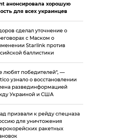
nt анонсировала хорошую
ость для всех украинцев
оров сделал уточнение о
еговорах с Маском о
менении Starlink против
сийской баллистики
се любят победителей", —
itico узнало о восстановлении
мена развединформацией
жду Украиной и США
ад призвали к рейду спецназа
оссию для уничтожения
ерокорейских ракетных
ановок