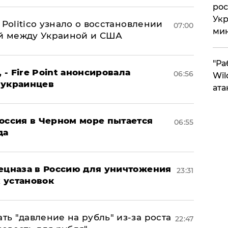
рос
Укр
 Politico узнало о восстановлении
07:00
ми
й между Украиной и США
"Ра
 - Fire Point анонсировала
06:56
Wil
 украинцев
ата
оссия в Черном море пытается
06:55
да
пецназа в Россию для уничтожения
23:31
 установок
ь "давление на рубль" из-за роста
22:47