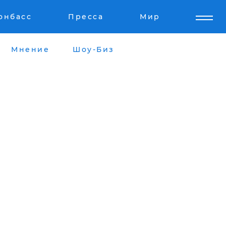
онбасс
Пресса
Мир
Мнение
Шоу-Биз