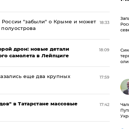
Зап
в России "забыли" о Крыме и может
18:33
Рос
т полуострова
сев
орой дрон: новые детали
18:09
Сик
ого самолета в Лейпциге
тер
оли
тказались еще два крупных
17:59
дов" в Татарстане массовые
17:42
Чал
Пут
Укр