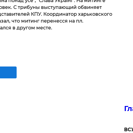
на понад усе", "Слава Україні". На митинге
ловек. С трибуны выступающий обвиняет
едставителей КПУ. Координатор харьковского
зал, что митинг перенесся на пл.
ался в другом месте.
Гл
ВСУ