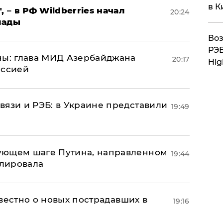
в К
, – в РФ Wildberries начал
20:24
лады
Воз
РЭБ
ны: глава МИД Азербайджана
20:17
Hig
иссией
вязи и РЭБ: в Украине представили
19:49
ующем шаге Путина, направленном
19:44
улировала
известно о новых пострадавших в
19:16