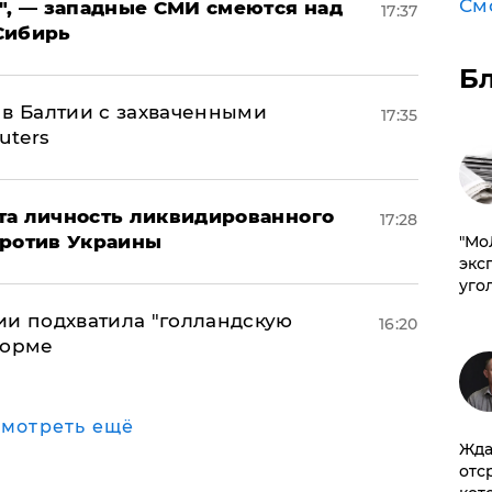
См
", — западные СМИ смеются над
17:37
Сибирь
Б
 в Балтии с захваченными
17:35
uters
рыта личность ликвидированного
17:28
против Украины
​"М
эксп
уго
ии подхватила "голландскую
16:20
форме
мотреть ещё
Жда
отс