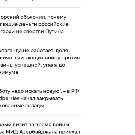
орский объяснил, почему
яющие деньги российские
гархи не свергли Путина
опаганда не работает: доля
сиян, считающих войну против
аины успешной, упала до
нимума
боту надо искать новую", – в РФ
dberries начал закрывать
кованные склады
вый визит за время войны:
ва МИД Азербайджана приехал