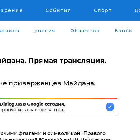
озрение
События
Спорт
Д
краина
россия
Общество
Блоги
айдана. Прямая трансляция.
ече приверженцев Майдана.
Dialog.ua в Google сегодня,
✓
пропустить главное завтра.
нскими флагами и символикой "Правого