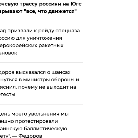
чевую трассу россиян на Юге
зрывают "все, что движется"
ад призвали к рейду спецназа
оссию для уничтожения
ерокорейских ракетных
ановок
оров высказался о шансах
нуться в министры обороны и
яснил, почему не выходит на
тесты
 день моего увольнения мы
ешно протестировали
аинскую баллистическую
ету", — Федоров