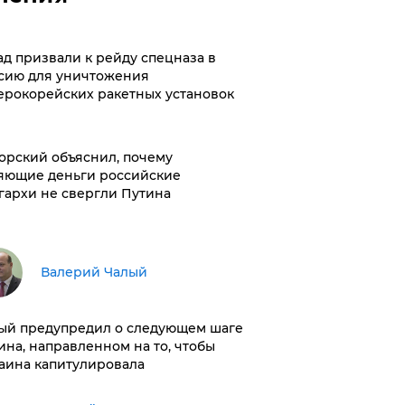
ад призвали к рейду спецназа в
сию для уничтожения
ерокорейских ракетных установок
орский объяснил, почему
яющие деньги российские
гархи не свергли Путина
Валерий Чалый
ый предупредил о следующем шаге
ина, направленном на то, чтобы
аина капитулировала