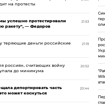
дит на протесты
Сик
тер
я мы успешно протестировали
21:53
оли
ю ракету", — Федоров
​Пр
му теряющие деньги российские
21:19
рос
а
Укр
ми
оля россиян, считающих войну
20:52
 упала до минимума
"Ра
Wil
ата
щала депортировать часть
20:44
это может коснуться
Пер
гла