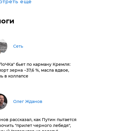
отреть ещё
логи
Сеть
оЛоЧКа" бьет по карману Кремля:
орт зерна −37,6 %, масла вдвое,
ль в коллапсе
Олег Жданов
нов рассказал, как Путин пытается
рочить "прилет черного лебедя",