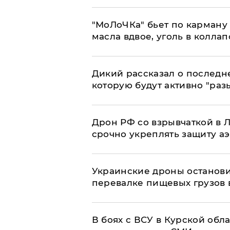
​"МоЛоЧКа" бьет по карману 
масла вдвое, уголь в коллап
Дикий рассказал о последн
которую будут активно "раз
​Дрон РФ со взрывчаткой в
срочно укреплять защиту а
Украинские дроны останов
перевалке пищевых грузов 
В боях с ВСУ в Курской обл