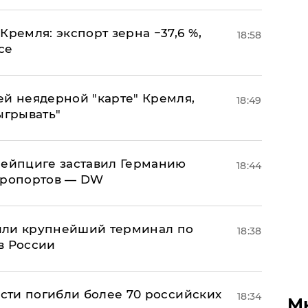
Кремля: экспорт зерна −37,6 %,
18:58
се
ей неядерной "карте" Кремля,
18:49
ыгрывать"
 Лейпциге заставил Германию
18:44
эропортов — DW
или крупнейший терминал по
18:38
в России
асти погибли более 70 российских
18:34
М