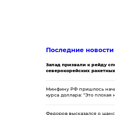
Последние новости
Запад призвали к рейду с
северокорейских ракетных
Минфину РФ пришлось начат
курса доллара: "Это плохая 
Федоров высказался о шанс