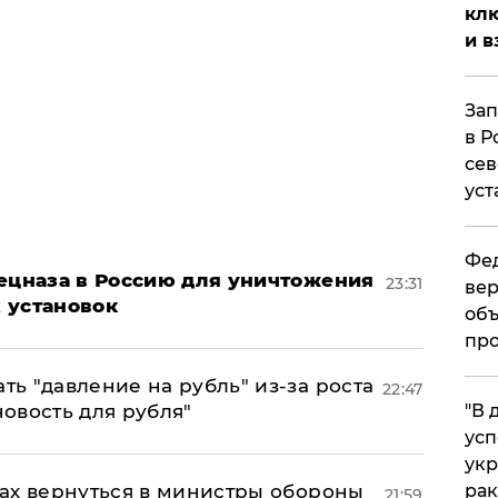
клю
и в
Зап
в Р
сев
уст
Фед
пецназа в Россию для уничтожения
23:31
вер
 установок
объ
про
ь "давление на рубль" из-за роста
22:47
новость для рубля"
​"В
усп
укр
ах вернуться в министры обороны
рак
21:59