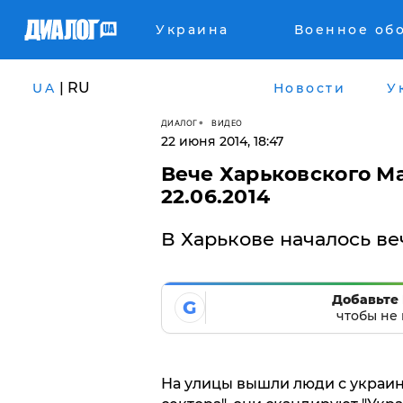
Украина
Военное об
| RU
UA
Новости
У
ДИАЛОГ
ВИДЕО
22 июня 2014, 18:47
Вече Харьковского М
22.06.2014
В Харькове началось в
Добавьте 
G
чтобы не 
На улицы вышли люди с украи