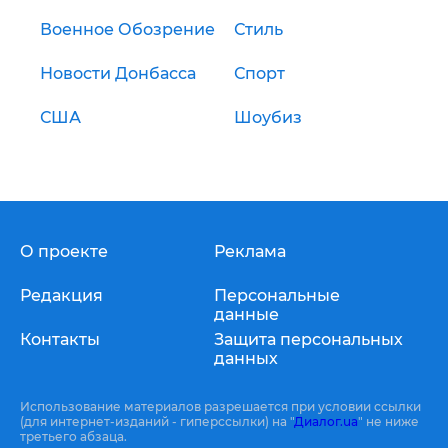
Военное Обозрение
Стиль
Новости Донбасса
Спорт
США
Шоубиз
О проекте
Реклама
Редакция
Персональные
данные
Контакты
Защита персональных
данных
Использование материалов разрешается при условии ссылки
(для интернет-изданий - гиперссылки) на "
Диалог.ua
" не ниже
третьего абзаца.