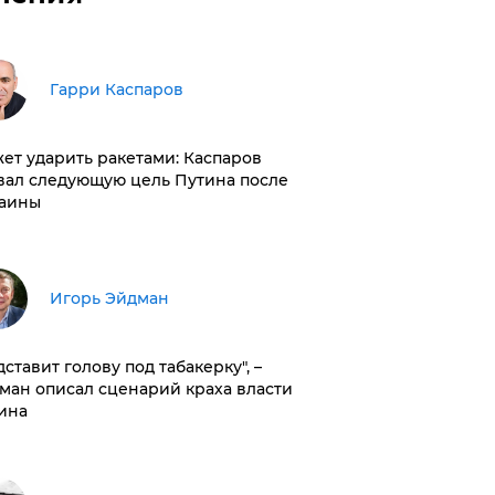
Гарри Каспаров
ет ударить ракетами: Каспаров
вал следующую цель Путина после
аины
Игорь Эйдман
дставит голову под табакерку", –
ман описал сценарий краха власти
ина