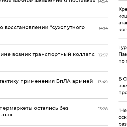
ное важное заявление о поставках
14:54
Кре
кош
ата
о восстановлении "сухопутного
14:14
ког
Тур
раине возник транспортный коллапс
Пак
13:57
по 
В С
 тактику применения БпЛА армией
13:49
вве
про
пермаркеты остались без
13:28
​"Н
 атак
оск
раз