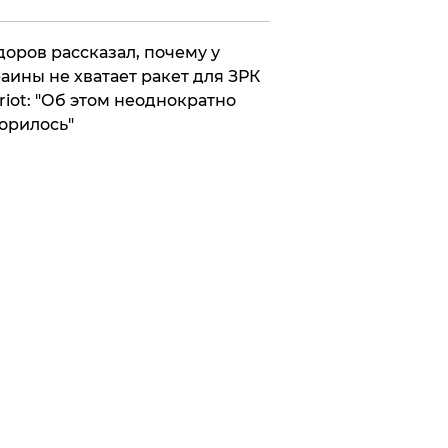
оров рассказал, почему у
аины не хватает ракет для ЗРК
riot: "Об этом неоднократно
орилось"