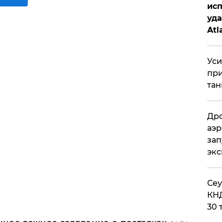
исп
уда
Atl
би
Уси
при
тан
Дро
аэр
зап
эк
​Се
КНД
30 