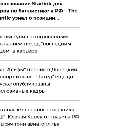
ользование Starlink для
ров по баллистике в РФ – The
antic узнал о позиции
знесмена
к выступил с откровенным
знанием перед "последним
цем" в карьере
н "Альфы" проник в Донецкий
опорт и сжег "Шахед" еще до
уска: опубликованы
склюзивные кадры
ул спасает военного союзника
Р: Южная Корея отправила РФ
тысяч тонн авиатоплива