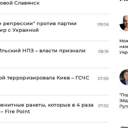
овой Славянск
е репрессии" против партии
09:06
мир с Украиной
Мож
наз
льский НПЗ – власти признали
08:19
Укр
й терроризировала Киев – ГСЧС
07:59
​"По
Эйд
енитные ракеты, которые в 4 раза
07:52
Пут
 Fire Point