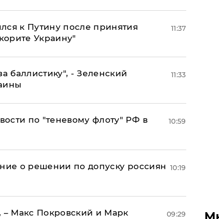
лся к Путину после принятия
11:37
окорите Украину"
за баллистику", - Зеленский
11:33
раины
ости по "теневому флоту" РФ в
10:59
ение о решении по допуску россиян
10:19
, – Макс Покровский и Марк
М
09:29