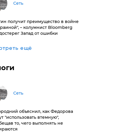
Сеть
тин получит преимущество в войне
краиной", – колумнист Bloomberg
достерег Запад от ошибки
отреть ещё
логи
Сеть
ородний объяснил, как Федорова
ут "использовать втемную",
бещав то, чего выполнять не
ираются