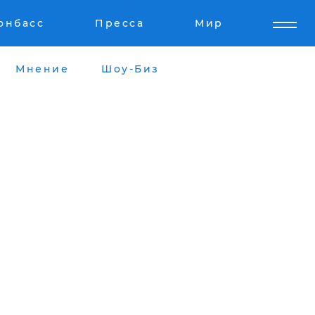
онбасс
Пресса
Мир
Мнение
Шоу-Биз