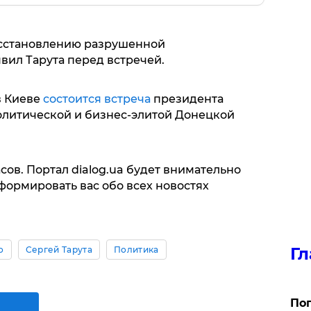
осстановлению разрушенной
явил Тарута перед встречей.
в Киеве
состоится встреча
президента
олитической и бизнес-элитой Донецкой
сов. Портал dialog.ua будет внимательно
нформировать вас обо всех новостях
Гл
о
Сергей Тарута
Политика
Поп