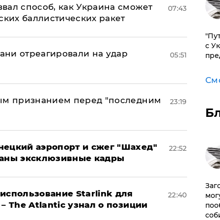
вал способ, как Украина сможет
07:43
ских баллистических ракет
"Пу
с У
рани отреагировали на удар
05:51
пре
См
ным признанием перед "последним
23:19
Б
нецкий аэропорт и сжег "Шахед"
22:52
ваны эксклюзивные кадры
Заг
использование Starlink для
22:40
мог
– The Atlantic узнал о позиции
поо
соб