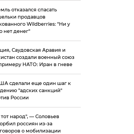
мль отказался спасать
ельки продавцов
кованного Wildberries: "Ни у
о нет денег"
ция, Саудовская Аравия и
истан создали военный союз
примеру НАТО: Иран в гневе
ША сделали еще один шаг к
дению "адских санкций"
тив России
е тот народ", — Соловьев
орбил россиян из-за
говоров о мобилизации