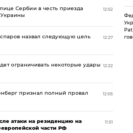
олице Сербии в честь приезда
12:52
 Украины
Фед
Укр
Pat
аспаров назвал следующую цель
гов
12:27
дет ограничивать некоторые удары
12:22
енберг признал полный провал
12:05
сле атаки на резиденцию на
11:51
неевропейской части РФ