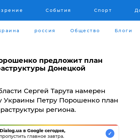
озрение
События
Спорт
Д
краина
россия
Общество
Блоги
 Порошенко предложит план
раструктуры Донецкой
бласти Сергей Тарута намерен
у Украины Петру Порошенко план
раструктуры региона.
Dialog.ua в Google сегодня,
✓
пропустить главное завтра.