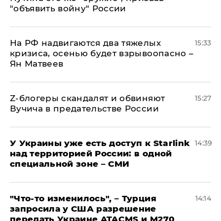
"объявить войну" России
На РФ надвигаются два тяжелых
15:33
кризиса, осенью будет взрывоопасно –
Ян Матвеев
Z-блогеры скандалят и обвиняют
15:27
Вучича в предательстве России
У Украины уже есть доступ к Starlink
14:39
над территорией России: в одной
специальной зоне – СМИ
​"Что-то изменилось", – Турция
14:14
запросила у США разрешение
передать Украине ATACMS и M270