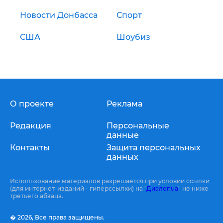
Новости Донбасса
Спорт
США
Шоубиз
О проекте
Реклама
Редакция
Персональные
данные
Контакты
Защита персональных
данных
Использование материалов разрешается при условии ссылки
(для интернет-изданий - гиперссылки) на "
Диалог.ua
" не ниже
третьего абзаца.
� 2026,
Все права защищены.