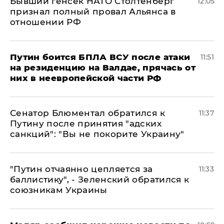
Бывший генсек НАТО Столтенберг
12:05
признал полный провал Альянса в
отношении РФ
Путин боится БПЛА ВСУ после атаки
11:51
на резиденцию на Валдае, прячась от
них в неевропейской части РФ
Сенатор Блюментал обратился к
11:37
Путину после принятия "адских
санкций": "Вы не покорите Украину"
"Путин отчаянно цепляется за
11:33
баллистику", - Зеленский обратился к
союзникам Украины