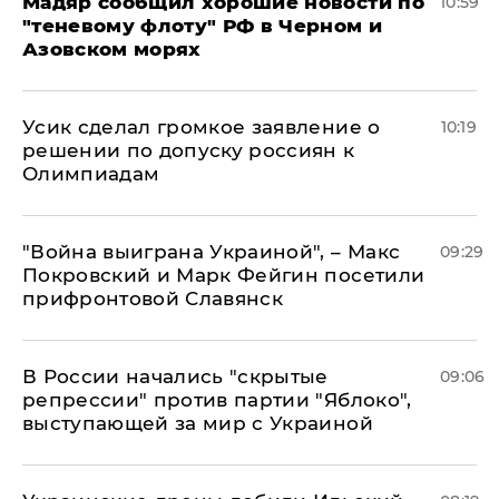
Мадяр сообщил хорошие новости по
10:59
"теневому флоту" РФ в Черном и
Азовском морях
Усик сделал громкое заявление о
10:19
решении по допуску россиян к
Олимпиадам
"Война выиграна Украиной", – Макс
09:29
Покровский и Марк Фейгин посетили
прифронтовой Славянск
В России начались "скрытые
09:06
репрессии" против партии "Яблоко",
выступающей за мир с Украиной