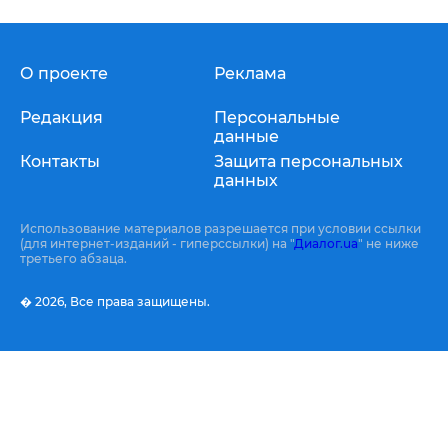
О проекте
Реклама
Редакция
Персональные
данные
Контакты
Защита персональных
данных
Использование материалов разрешается при условии ссылки
(для интернет-изданий - гиперссылки) на "
Диалог.ua
" не ниже
третьего абзаца.
� 2026,
Все права защищены.