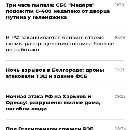
Три часа пылала: СБС "Мадяра"
11:39
подожгли С-400 недалеко от дворца
Путина у Геленджика
​В РФ заканчивается бензин: старые
10:49
схемы распределения топлива больше
не работают
​Ночь взрывов в Белгороде: дроны
10:21
атаковали ТЭЦ и здание ФСБ
​Ночная атака РФ на Харьков и
09:52
Одессу: разрушены жилые дома,
погибли люди
Под Геленджиком сожжен РЭБ
09:34