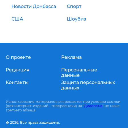
Новости Донбасса
Спорт
США
Шоубиз
О проекте
Реклама
Редакция
Персональные
данные
Контакты
Защита персональных
данных
Использование материалов разрешается при условии ссылки
(для интернет-изданий - гиперссылки) на "
Диалог.ua
" не ниже
третьего абзаца.
� 2026,
Все права защищены.