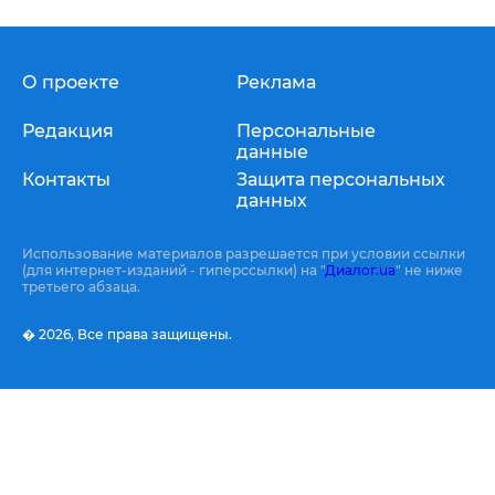
О проекте
Реклама
Редакция
Персональные
данные
Контакты
Защита персональных
данных
Использование материалов разрешается при условии ссылки
(для интернет-изданий - гиперссылки) на "
Диалог.ua
" не ниже
третьего абзаца.
� 2026,
Все права защищены.