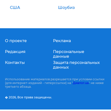
США
Шоубиз
О проекте
Реклама
Редакция
Персональные
данные
Контакты
Защита персональных
данных
Использование материалов разрешается при условии ссылки
(для интернет-изданий - гиперссылки) на "
Диалог.ua
" не ниже
третьего абзаца.
� 2026,
Все права защищены.