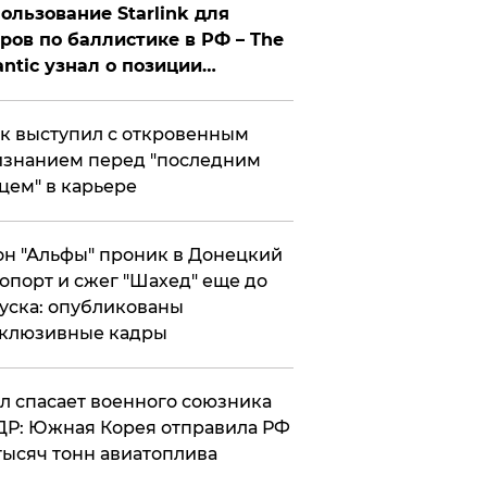
ользование Starlink для
ров по баллистике в РФ – The
antic узнал о позиции
знесмена
к выступил с откровенным
знанием перед "последним
цем" в карьере
н "Альфы" проник в Донецкий
опорт и сжег "Шахед" еще до
уска: опубликованы
склюзивные кадры
ул спасает военного союзника
Р: Южная Корея отправила РФ
тысяч тонн авиатоплива