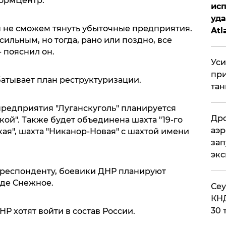
формЦентр.
исп
уда
ы не сможем тянуть убыточные предприятия.
Atl
ильным, но тогда, рано или поздно, все
би
 пояснил он.
Уси
при
атывает план реструктуризации.
тан
редприятия "Луганскуголь" планируется
Дро
кой". Также будет объединена шахта "19-го
аэр
кая", шахта "Никанор-Новая" с шахтой имени
зап
эк
рреспонденту, боевики ДНР планируют
оде Снежное.
​Се
КНД
30 
НР хотят войти в состав России.