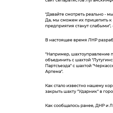
сайт сепаратистов ЛуганскИн
"Давайте смотреть реально - м
Да, мы сможем их прицепить к с
предприятия станут слабыми", -
В настоящее время ЛНР разраб
"Например, шахтоуправление п
объединить с шахтой "Лутугинс
Партсъезда" с шахтой "Черкасс
Артема".
Как стало известно нашему ко
закрыть шахту "Ударник" в гор
Как сообщалось ранее, ДНР и Л