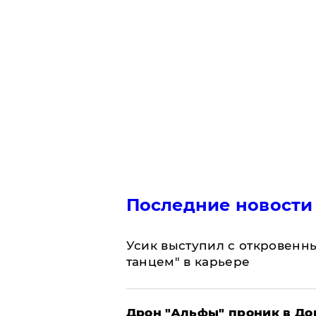
Последние новости
Усик выступил с откровен
танцем" в карьере
Дрон "Альфы" проник в До