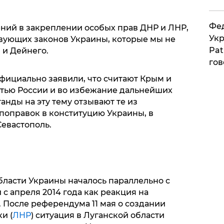
Фед
ний в закреплении особых прав ДНР и ЛНР,
Укр
твующих законов Украины, которые мы не
Pat
 и Дейнего.
гов
фициально заявили, что считают Крым и
тью России и во избежание дальнейших
нды на эту тему отзывают те из
оправок в конституцию Украины, в
евастополь.
бласти Украины началось параллельно с
с апреля 2014 года как реакция на
 После референдума 11 мая о создании
и (
ЛНР
) ситуация в Луганской области