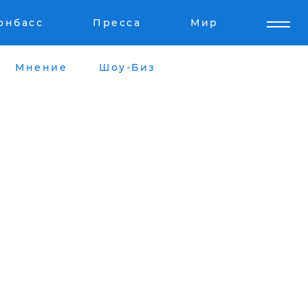
онбасс
Пресса
Мир
Мнение
Шоу-Биз