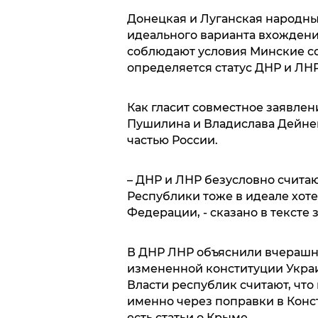
Донецкая и Луганская народны
идеального варианта вхождение
соблюдают условия Минские со
определяется статус ДНР и ЛНР
Как гласит совместное заявле
Пушилина и Владислава Дейнег
частью России.
– ДНР и ЛНР безусловно считаю
Республики тоже в идеале хоте
Федерации, - сказано в тексте 
В ДНР ЛНР объяснили вчерашн
измененной конституции Украи
Власти республик считают, что
именно через поправки в Конст
есть статьи о Крыме.