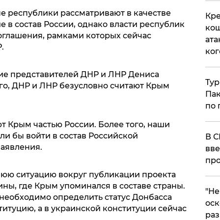
е республики рассматривают в качестве
Кре
 в состав России, однако власти республик
кош
глашения, рамками которых сейчас
ата
.
ког
ние представителей ДНР и ЛНР Дениса
Тур
о, ДНР и ЛНР безусловно считают Крым
Пак
по 
т Крым частью России. Более того, наши
ли бы войти в состав Российской
В С
заявления.
вве
про
юю ситуацию вокруг публикации проекта
ны, где Крым упоминался в составе страны.
​"Н
 необходимо определить статус Донбасса
оск
итуцию, а в украинской конституции сейчас
раз