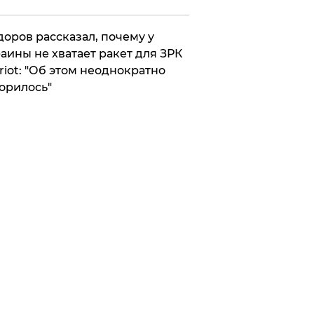
оров рассказал, почему у
аины не хватает ракет для ЗРК
riot: "Об этом неоднократно
орилось"