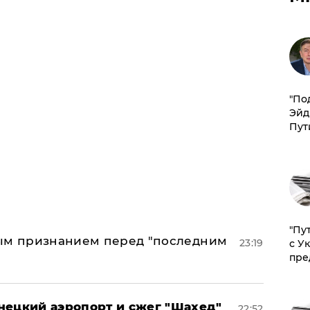
​"По
Эйд
Пут
"Пу
ным признанием перед "последним
23:19
с У
пре
нецкий аэропорт и сжег "Шахед"
22:52