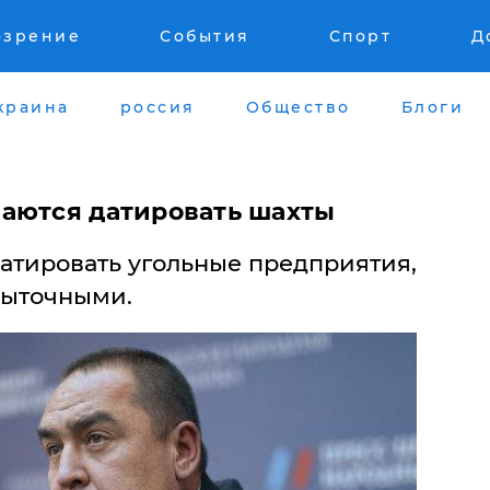
озрение
События
Спорт
Д
краина
россия
Общество
Блоги
аются датировать шахты
датировать угольные предприятия,
быточными.