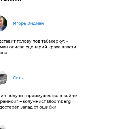
Игорь Эйдман
дставит голову под табакерку", –
ман описал сценарий краха власти
ина
Сеть
тин получит преимущество в войне
краиной", – колумнист Bloomberg
достерег Запад от ошибки