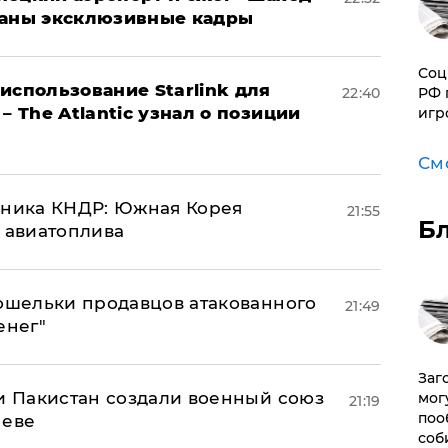
ваны эксклюзивные кадры
Соц
использование Starlink для
РФ 
22:40
– The Atlantic узнал о позиции
игр
См
юзника КНДР: Южная Корея
21:55
Б
н авиатоплива
кошельки продавцов атакованного
21:49
енег"
Заг
 и Пакистан создали военный союз
мог
21:19
поо
неве
соб