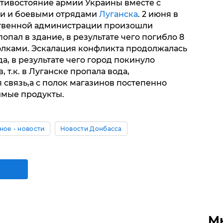
тивостояние армии Украины вместе с
и и боевыми отрядами
Луганска
. 2 июня в
ственной администрации произошли
опал в здание, в результате чего погибло 8
колками. Эскалация конфликта продолжалась
а, в результате чего город покинуло
т.к. в Луганске пропала вода,
я связь,а с полок магазинов постепенно
имые продукты.
ое - новости
Новости Донбасса
М