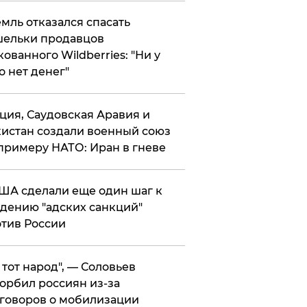
мль отказался спасать
ельки продавцов
кованного Wildberries: "Ни у
о нет денег"
ция, Саудовская Аравия и
истан создали военный союз
примеру НАТО: Иран в гневе
ША сделали еще один шаг к
дению "адских санкций"
тив России
е тот народ", — Соловьев
орбил россиян из-за
говоров о мобилизации