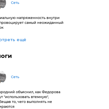
Сеть
иальную напряженность внутри
провоцирует самый неожиданный
ок
отреть ещё
логи
Сеть
ородний объяснил, как Федорова
ут "использовать втемную",
бещав то, чего выполнять не
ираются