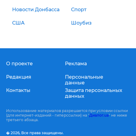
Новости Донбасса
Спорт
США
Шоубиз
О проекте
Реклама
Редакция
Персональные
данные
Контакты
Защита персональных
данных
Использование материалов разрешается при условии ссылки
(для интернет-изданий - гиперссылки) на "
Диалог.ua
" не ниже
третьего абзаца.
� 2026,
Все права защищены.