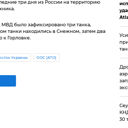
оследние три дня из России на территорию
исп
хника.
уда
Atl
би
ня МВД было зафиксировано три танка,
ром танки находились в Снежном, затем два
Уси
 к Горловке.
при
тан
осток Украины
ООС (АТО)
Дро
аэр
зап
эк
​Се
КНД
30 