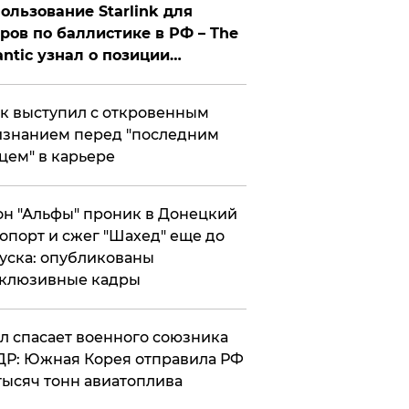
ользование Starlink для
ров по баллистике в РФ – The
antic узнал о позиции
знесмена
к выступил с откровенным
знанием перед "последним
цем" в карьере
н "Альфы" проник в Донецкий
опорт и сжег "Шахед" еще до
уска: опубликованы
склюзивные кадры
ул спасает военного союзника
Р: Южная Корея отправила РФ
тысяч тонн авиатоплива