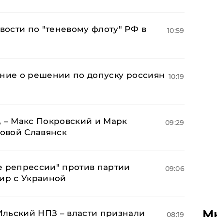
ости по "теневому флоту" РФ в
10:59
ение о решении по допуску россиян
10:19
, – Макс Покровский и Марк
09:29
овой Славянск
е репрессии" против партии
09:06
мир с Украиной
М
льский НПЗ – власти признали
08:19