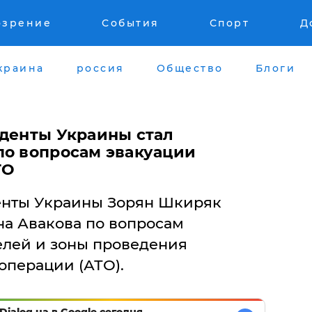
озрение
События
Спорт
Д
краина
россия
Общество
Блоги
иденты Украины стал
по вопросам эвакуации
ТО
енты Украины Зорян Шкиряк
на Авакова по вопросам
лей и зоны проведения
операции (АТО).