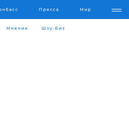
онбасс
Пресса
Мир
Мнение
Шоу-Биз