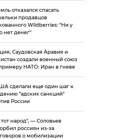
мль отказался спасать
ельки продавцов
кованного Wildberries: "Ни у
о нет денег"
ция, Саудовская Аравия и
истан создали военный союз
примеру НАТО: Иран в гневе
ША сделали еще один шаг к
дению "адских санкций"
тив России
е тот народ", — Соловьев
орбил россиян из-за
говоров о мобилизации