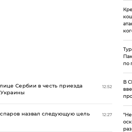
Кре
кош
ата
ког
Тур
Пак
по 
В С
олице Сербии в честь приезда
12:52
вве
 Украины
про
аспаров назвал следующую цель
12:27
​"Н
оск
раз