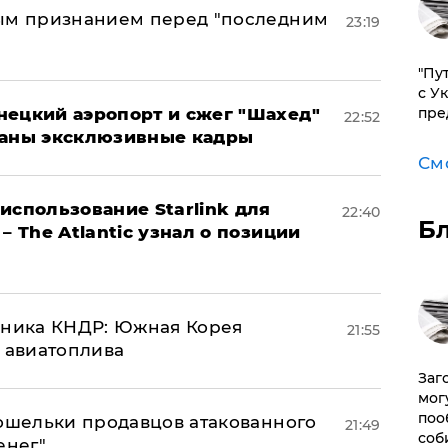
ным признанием перед "последним
23:19
"Пу
с У
нецкий аэропорт и сжег "Шахед"
пре
22:52
ваны эксклюзивные кадры
См
использование Starlink для
22:40
Б
– The Atlantic узнал о позиции
юзника КНДР: Южная Корея
21:55
н авиатоплива
Заг
мог
поо
кошельки продавцов атакованного
21:49
соб
енег"