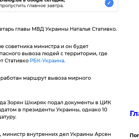
Dialog.ua в Google сегодня,
✓
пропустить главное завтра.
етарь главы МВД Украины Наталья Стативко.
е советника министра и он будет
пасного вывоза людей с территории, где
ет Стативко
РБК-Украина.
зработан маршрут вывоза мирного
года Зорян Шкиряк подал документы в ЦИК
датом в президенты Украины, однако 10
Гл
атуру.
, министр внутренних дел Украины Арсен
Поп