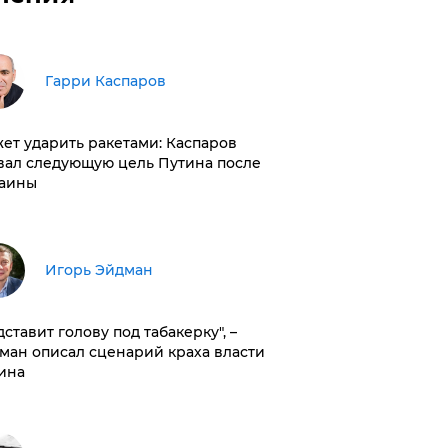
Гарри Каспаров
ет ударить ракетами: Каспаров
вал следующую цель Путина после
аины
Игорь Эйдман
дставит голову под табакерку", –
ман описал сценарий краха власти
ина