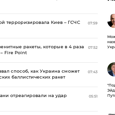
й терроризировала Киев – ГСЧС
07:59
Мож
наз
енитные ракеты, которые в 4 раза
Укр
07:52
 Fire Point
вал способ, как Украина сможет
07:43
ских баллистических ракет
​"По
Эйд
рани отреагировали на удар
Пут
05:51