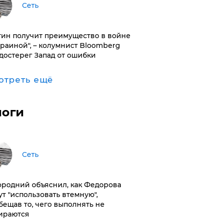
Сеть
тин получит преимущество в войне
краиной", – колумнист Bloomberg
достерег Запад от ошибки
отреть ещё
логи
Сеть
ородний объяснил, как Федорова
ут "использовать втемную",
бещав то, чего выполнять не
ираются