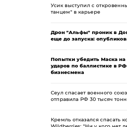
Усик выступил с откровен
танцем" в карьере
Дрон "Альфы" проник в До
еще до запуска: опублико
Попытки убедить Маска на 
ударов по баллистике в РФ 
бизнесмена
​Сеул спасает военного со
отправила РФ 30 тысяч тон
Кремль отказался спасать 
Wildberries: "Ни у кого нет д