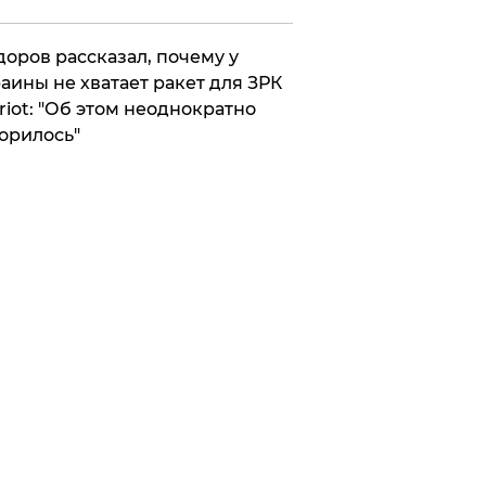
оров рассказал, почему у
аины не хватает ракет для ЗРК
riot: "Об этом неоднократно
орилось"