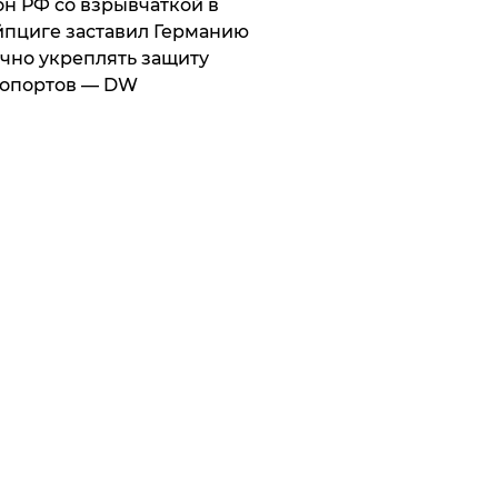
он РФ со взрывчаткой в
пциге заставил Германию
чно укреплять защиту
ропортов — DW