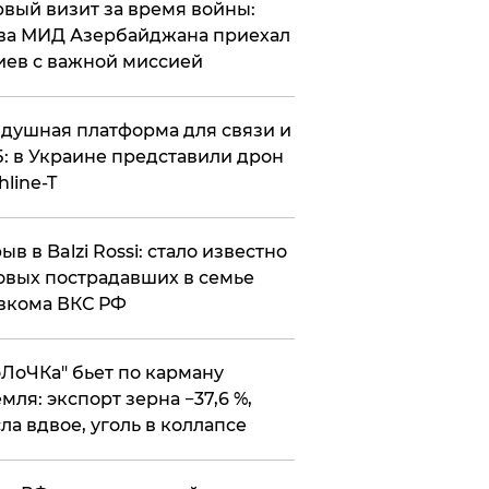
вый визит за время войны:
ва МИД Азербайджана приехал
иев с важной миссией
душная платформа для связи и
: в Украине представили дрон
hline-T
ыв в Balzi Rossi: стало известно
овых пострадавших в семье
вкома ВКС РФ
оЛоЧКа" бьет по карману
мля: экспорт зерна −37,6 %,
ла вдвое, уголь в коллапсе