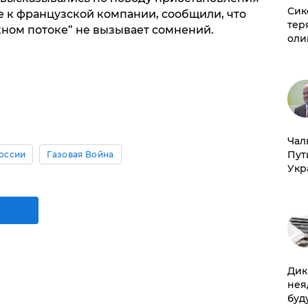
Сик
е к французской компании, сообщили, что
тер
жном потоке” не вызывает сомнений.
оли
Чал
Пут
оссии
Газовая Война
Укр
Дик
нея
буд