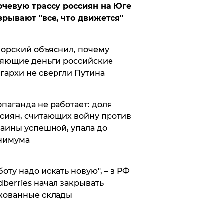
чевую трассу россиян на Юге
зрывают "все, что движется"
орский объяснил, почему
яющие деньги российские
гархи не свергли Путина
опаганда не работает: доля
сиян, считающих войну против
аины успешной, упала до
нимума
боту надо искать новую", – в РФ
dberries начал закрывать
кованные склады