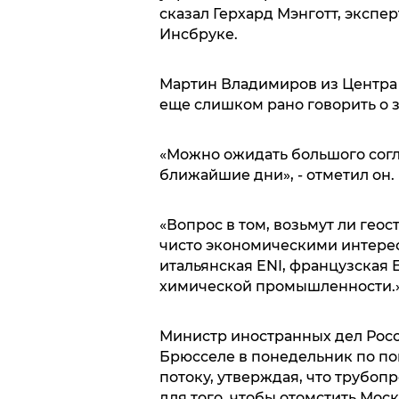
сказал Герхард Мэнготт, экспе
Инсбруке.
Мартин Владимиров из Центра 
еще слишком рано говорить о 
«Можно ожидать большого сог
ближайшие дни», - отметил он.
«Вопрос в том, возьмут ли гео
чисто экономическими интерес
итальянская ENI, французская
химической промышленности.
Министр иностранных дел Росс
Брюсселе в понедельник по по
потоку, утверждая, что трубоп
для того, чтобы отомстить Моск