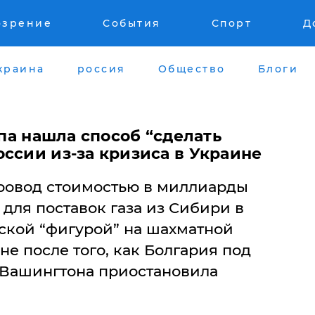
озрение
События
Спорт
Д
краина
россия
Общество
Блоги
опа нашла способ “сделать
ссии из-за кризиса в Украине
ровод стоимостью в миллиарды
для поставок газа из Сибири в
еской “фигурой” на шахматной
не после того, как Болгария под
 Вашингтона приостановила