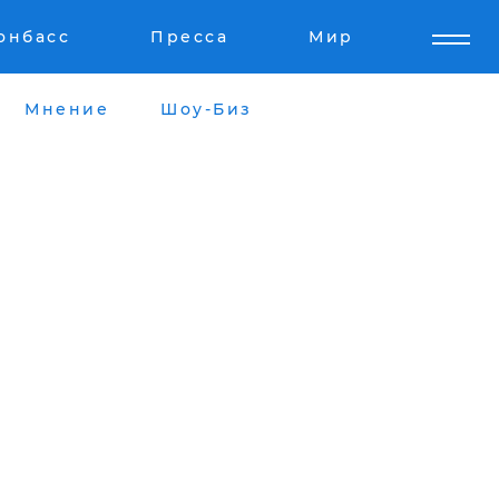
онбасс
Пресса
Мир
Мнение
Шоу-Биз