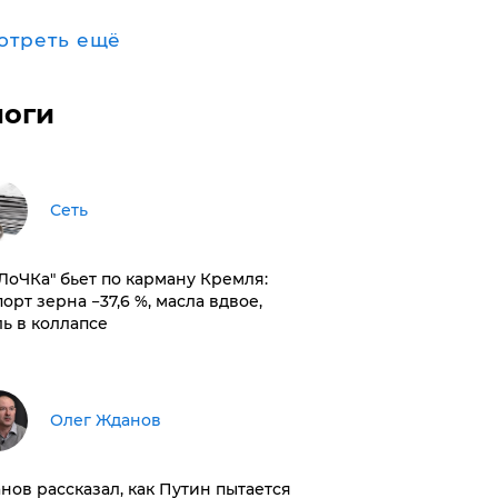
отреть ещё
логи
Сеть
оЛоЧКа" бьет по карману Кремля:
орт зерна −37,6 %, масла вдвое,
ль в коллапсе
Олег Жданов
нов рассказал, как Путин пытается