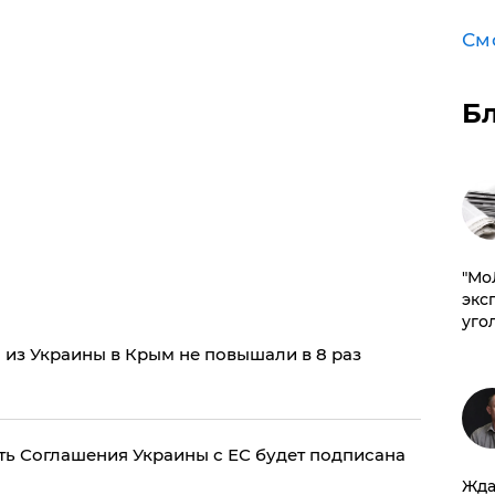
См
Б
​"М
эксп
уго
 из Украины в Крым не повышали в 8 раз
ь Соглашения Украины с ЕС будет подписана
Жда