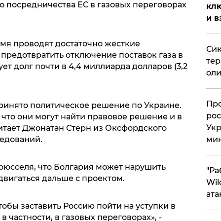
о посредничества ЕС в газовых переговорах
клю
и в
емя проводят достаточно жесткие
Сик
предотвратить отключение поставок газа в
тер
ет долг почти в 4,4 миллиарда долларов (3,2
оли
​Пр
 принято политическое решение по Украине.
рос
, что они могут найти правовое решение и в
Укр
читает Джонатан Стерн из Оксфордского
ледований.
ми
Брюсселя, что Болгария может нарушить
"Ра
двигаться дальше с проектом.
Wil
ата
обы заставить Россию пойти на уступки в
в частности, в газовых переговорах», -