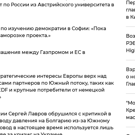
Пер
рт по России из Австрийского университета в
гла
в К
по изучению демократии в Софии: «Пока
заморозке проекта.»
Воз
РЭБ
Hig
лашения между Газпромом и ЕС в
Взр
стратегические интересы Европы верх над
о н
ами партнеров по Южный потоку, таких как
Гла
 EDF и крупные потребители от немецкой
»
​"М
Кре
ии Сергей Лавров обрушился с критикой в
мас
воду давления на Болгарию из-за Южному
ровод в настоящее время используется лишь
ве за кризис на Украине.