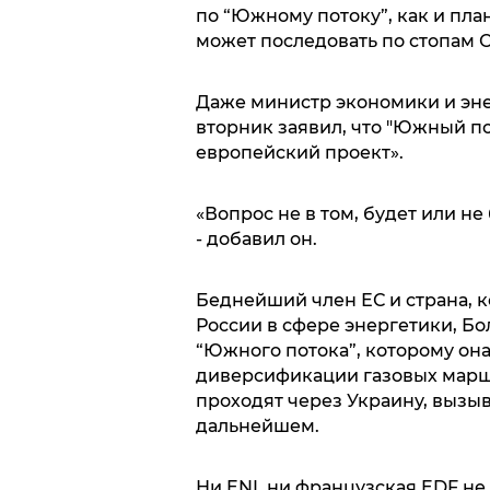
по “Южному потоку”, как и пла
может последовать по стопам 
Даже министр экономики и эне
вторник заявил, что "Южный п
европейский проект».
«Вопрос не в том, будет или не
- добавил он.
Беднейший член ЕС и страна, к
России в сфере энергетики, Б
“Южного потока”, которому он
диверсификации газовых маршр
проходят через Украину, вызыв
дальнейшем.
Ни ENI, ни французская EDF н