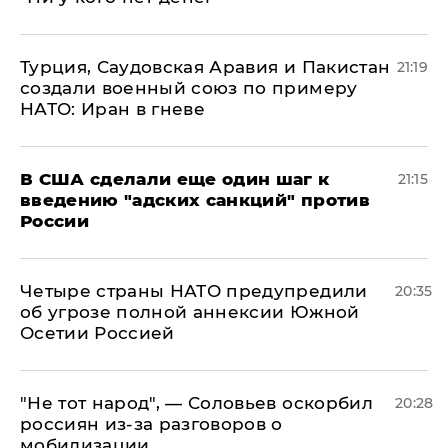
Турция, Саудовская Аравия и Пакистан
21:19
создали военный союз по примеру
НАТО: Иран в гневе
В США сделали еще один шаг к
21:15
введению "адских санкций" против
России
Четыре страны НАТО предупредили
20:35
об угрозе полной аннексии Южной
Осетии Россией
​"Не тот народ", — Соловьев оскорбил
20:28
россиян из-за разговоров о
мобилизации