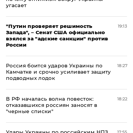
угасает
"Путин проверяет решимость
19:13
Запада", – Сенат США официально
взялся за "адские санкции" против
России
Россия боится ударов Украины по
18:27
Камчатке и срочно усиливает защиту
подводных лодок
​В РФ началась волна повесток:
18:22
отказавшихся россиян заносят в
"черные списки"
Удары Украины по российским НПЗ
17:55