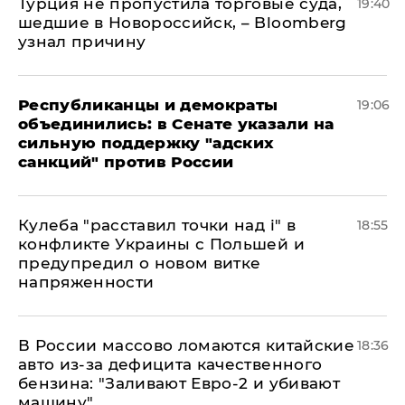
Турция не пропустила торговые суда,
19:40
шедшие в Новороссийск, – Bloomberg
узнал причину
Республиканцы и демократы
19:06
объединились: в Сенате указали на
сильную поддержку "адских
санкций" против России
Кулеба "расставил точки над і" в
18:55
конфликте Украины с Польшей и
предупредил о новом витке
напряженности
В России массово ломаются китайские
18:36
авто из-за дефицита качественного
бензина: "Заливают Евро-2 и убивают
машину"