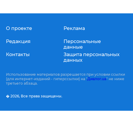
О проекте
Реклама
Редакция
Персональные
данные
Контакты
Защита персональных
данных
Использование материалов разрешается при условии ссылки
(для интернет-изданий - гиперссылки) на "
Диалог.ua
" не ниже
третьего абзаца.
� 2026,
Все права защищены.