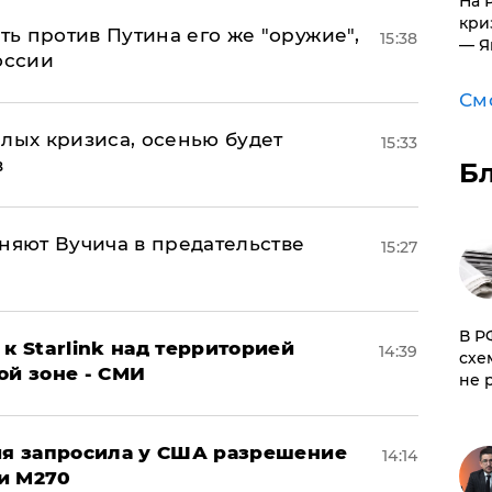
На 
кри
ь против Путина его же "оружие",
15:38
— Я
оссии
См
лых кризиса, осенью будет
15:33
в
Б
няют Вучича в предательстве
15:27
​В 
к Starlink над территорией
14:39
схе
ой зоне - СМИ
не 
ция запросила у США разрешение
14:14
и M270