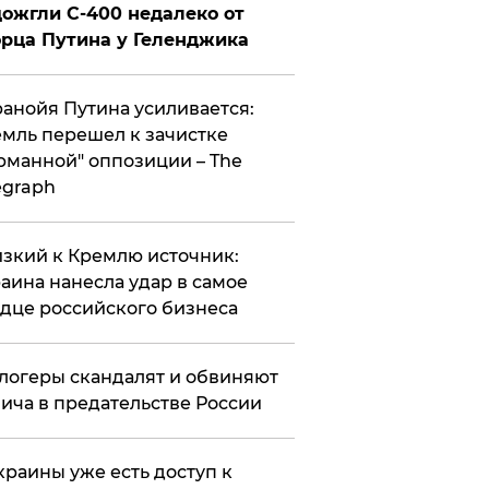
ожгли С-400 недалеко от
рца Путина у Геленджика
анойя Путина усиливается:
мль перешел к зачистке
рманной" оппозиции – The
egraph
зкий к Кремлю источник:
аина нанесла удар в самое
дце российского бизнеса
логеры скандалят и обвиняют
ича в предательстве России
краины уже есть доступ к