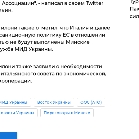
Тур
Ассоциации", - написал в своем Twitter
Пак
мкин.
си
илони также отметил, что Италия и далее
 санкционную политику ЕС в отношении
остью не будут выполнены Минские
лужба МИД Украины.
илони также заявили о необходимости
итальянского совета по экономической,
кооперации.
МИД Украины
Восток Украины
ООС (АТО)
Новости Украины
Переговоры в Минске