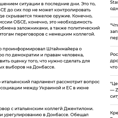
Sta
шением ситуации в последние дни. Это то,
одн
СЕ до сих пор не может контролировать
де скрывается тяжелое оружие. Конечно,
иссии ОБСЕ, конечно, это необходимость
​"Ч
обмена заложниками, а также политический
зап
 итогам переговоров с немецким коллегой.
пер
что проинформировал Штайнмайера о
​Ро
о по демократии и правам человека,
дро
ть оценку того, что нужно сделать для
ых выборов на Донбассе.
что
то итальянский парламент рассмотрит вопрос
​"Ц
социации между Украиной и ЕС в июне
— Z
сит
овор с итальянским коллегй Джентилони.
​Кр
и урегулированию в Донбассе. Обещал