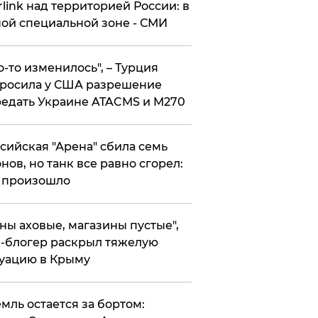
rlink над территорией России: в
ой специальной зоне - СМИ
то-то изменилось", – Турция
росила у США разрешение
едать Украине ATACMS и M270
ссийская "Арена" сбила семь
нов, но танк все равно сгорел:
 произошло
ены аховые, магазины пустые",
-блогер раскрыл тяжелую
уацию в Крыму
емль остается за бортом: