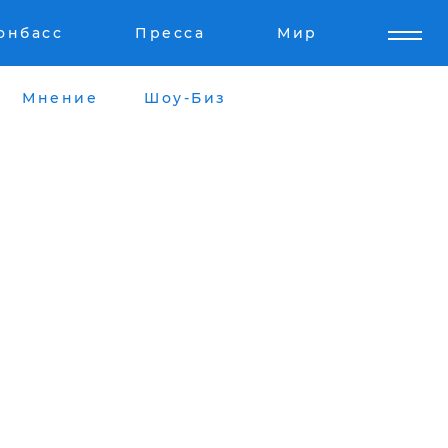
онбасс
Пресса
Мир
Мнение
Шоу-Биз