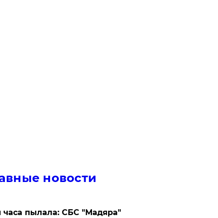
авные новости
 часа пылала: СБС "Мадяра"