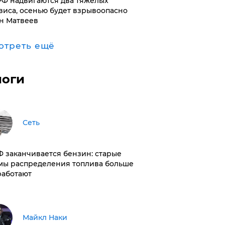
РФ надвигаются два тяжелых
зиса, осенью будет взрывоопасно
н Матвеев
отреть ещё
логи
Сеть
РФ заканчивается бензин: старые
мы распределения топлива больше
работают
Майкл Наки