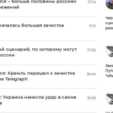
тся – больше половины россиян
17:14
ережений
Чер
сце
началась большая зачистка
17:11
раз
й сценарий, по которому могут
17:02
России
Зак
Пут
ся: Кремль перешел к зачистке
16:44
"об
e Telegraph
: Украина нанесла удар в самое
16:25
а