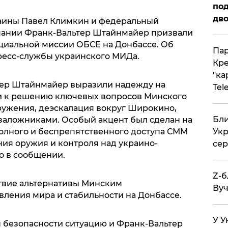
под
дво
аины Павел Климкин и федеральный
мании Франк-Вальтер Штайнмайер призвали
циальной миссии ОБСЕ на Донбассе. Об
Пар
ресс-службы украинского МИДа.
Кре
"ка
тер Штайнмайер выразили надежду на
Tel
и к решению ключевых вопросов Минского
оружения, деэскалация вокруг Широкино,
Бли
заложниками. Особый акцент был сделан на
олного и беспрепятственного доступа СММ
Укр
ия оружия и контроля над украино-
сер
но в сообщении.
Z-б
твие альтернативы Минским
Вуч
вления мира и стабильности на Донбассе.
У У
 безопасности ситуацию и Франк-Вальтер