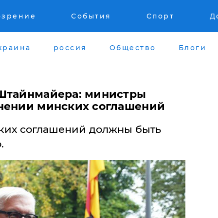
озрение
События
Спорт
Д
краина
россия
Общество
Блоги
 Штайнмайера: министры
нении минских соглашений
ких соглашений должны быть
.