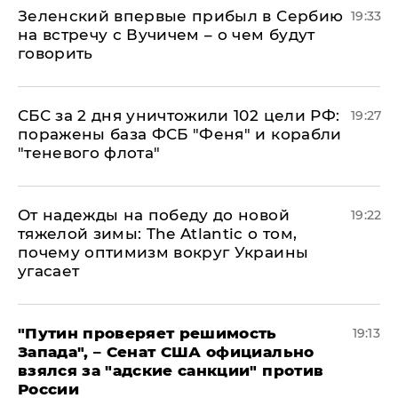
Зеленский впервые прибыл в Сербию
19:33
на встречу с Вучичем – о чем будут
говорить
СБС за 2 дня уничтожили 102 цели РФ:
19:27
поражены база ФСБ "Феня" и корабли
"теневого флота"
От надежды на победу до новой
19:22
тяжелой зимы: The Atlantic о том,
почему оптимизм вокруг Украины
угасает
"Путин проверяет решимость
19:13
Запада", – Сенат США официально
взялся за "адские санкции" против
России