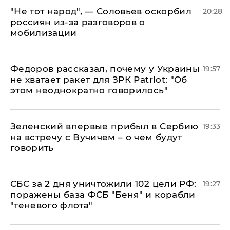
​"Не тот народ", — Соловьев оскорбил
20:28
россиян из-за разговоров о
мобилизации
Федоров рассказал, почему у Украины
19:57
не хватает ракет для ЗРК Patriot: "Об
этом неоднократно говорилось"
Зеленский впервые прибыл в Сербию
19:33
на встречу с Вучичем – о чем будут
говорить
СБС за 2 дня уничтожили 102 цели РФ:
19:27
поражены база ФСБ "Беня" и корабли
"теневого флота"