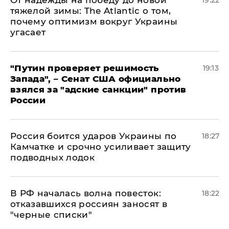
От надежды на победу до новой
19:22
тяжелой зимы: The Atlantic о том,
почему оптимизм вокруг Украины
угасает
"Путин проверяет решимость
19:13
Запада", – Сенат США официально
взялся за "адские санкции" против
России
Россия боится ударов Украины по
18:27
Камчатке и срочно усиливает защиту
подводных лодок
​В РФ началась волна повесток:
18:22
отказавшихся россиян заносят в
"черные списки"