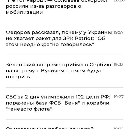
​"Не тот народ", — Соловьев оскорбил
20:28
россиян из-за разговоров о
мобилизации
Федоров рассказал, почему у Украины
19:57
не хватает ракет для ЗРК Patriot: "Об
этом неоднократно говорилось"
Зеленский впервые прибыл в Сербию
19:33
на встречу с Вучичем – о чем будут
говорить
СБС за 2 дня уничтожили 102 цели РФ:
19:27
поражены база ФСБ "Беня" и корабли
"теневого флота"