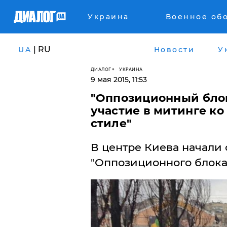
Украина
Военное об
| RU
UA
Новости
У
ДИАЛОГ
УКРАИНА
9 мая 2015, 11:53
"Оппозиционный блок"
участие в митинге ко
стиле"
В центре Киева начали
"Оппозиционного блока