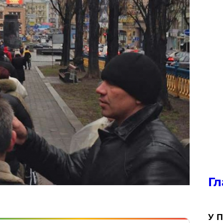
Гл
У П