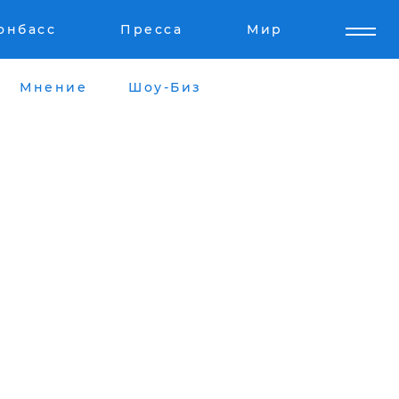
онбасс
Пресса
Мир
Мнение
Шоу-Биз