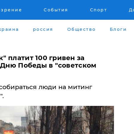
озрение
События
Спорт
Д
краина
россия
Общество
Блоги
 платит 100 гривен за
 Дню Победы в "советском
 собираться люди на митинг
".