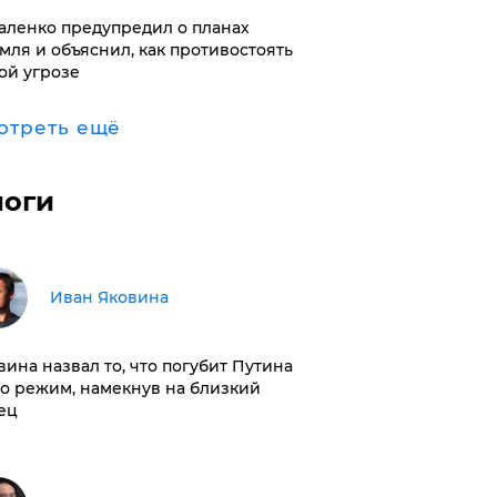
аленко предупредил о планах
мля и объяснил, как противостоять
ой угрозе
отреть ещё
логи
Иван Яковина
вина назвал то, что погубит Путина
го режим, намекнув на близкий
ец