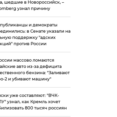
а, шедшие в Новороссийск, –
omberg узнал причину
публиканцы и демократы
единились: в Сенате указали на
ьную поддержку "адских
кций" против России
оссии массово ломаются
айские авто из-за дефицита
ественного бензина: "Заливают
о-2 и убивают машину"
ски уже составляют: "ВЧК-
У" узнал, как Кремль хочет
илизовать 800 тысяч россиян