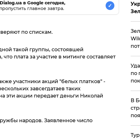
Dialog.ua в Google сегодня,
Укр
✓
пропустить главное завтра.
Зе
Зел
сверяют по спискам.
Wil
пот
дной такой группы, состоявшей
 что плата за участие в митинге составляет
Уда
по 
пок
акже участники акций "белых платков" -
ескольких завсегдатаев таких
на эти акции передает деньги Николай
В Б
стр
поя
дружбы народов. Заявленное число
Тур