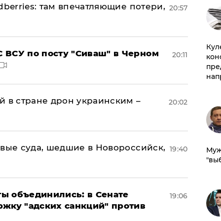
dberries: там впечатляющие потери,
20:57
Куле
 ВСУ по посту "Сиваш" в Черном
20:11
кон
пре
нап
й в стране дрон украинским –
20:02
овые суда, шедшие в Новороссийск,
19:40
Муж
"вы
ы объединились: в Сенате
19:06
ржку "адских санкций" против