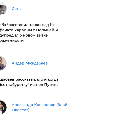
Сеть
ба "расставил точки над і" в
фликте Украины с Польшей и
дупредил о новом витке
ряженности
Айдер Муждабаев
дабаев рассказал, кто и когда
бьет табуретку" из-под Путина
Александр Коваленко (Злой
Одессит)