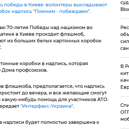
суд
ь победы в Киеве: волонтеры выкладывают
Blo
обок надпись "Помним - побеждаем".
Рес
аю 70-летия Победы над нацизмом во
атике в Киеве проходит флэшмоб,
объ
ют из больших белых картонных коробок
сил
.
сан
онные коробки в надпись, которая
В Р
о Дома профсоюзов.
кит
кач
ов флэшмоба, предполагается, что надпись
Евр
ростоит до вечера, и все желающие смогут
 какую-нибудь помощь для участников АТО.
Спи
передает
"Интерфакс-Украина"
.
ОГП
моб
ка надписи будет полностью завершена к