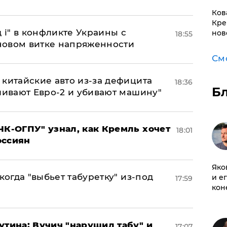
Ков
Кре
 і" в конфликте Украины с
нов
18:55
новом витке напряженности
См
китайские авто из-за дефицита
18:36
Б
ливают Евро-2 и убивают машину"
ЧК-ОГПУ" узнал, как Кремль хочет
18:01
оссиян
Яко
когда "выбьет табуретку" из-под
и е
17:59
кон
утина: Вучич "нарушил табу" и
17:07