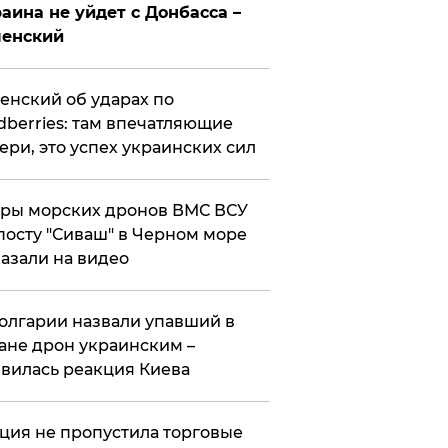
аина не уйдет с Донбасса –
ленский
енский об ударах по
dberries: там впечатляющие
ери, это успех украинских сил
ры морских дронов ВМС ВСУ
посту "Сиваш" в Черном море
азали на видео
олгарии назвали упавший в
ане дрон украинским –
вилась реакция Киева
ция не пропустила торговые