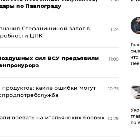
дары по Павлограду
значил Стефанишиной залог в
11:24
дробности ЦПК
Гла
сил
что
 Воздушных сил ВСУ предъявили
11:09
Лев
Генпрокурора
 продуктов: какие ошибки могут
10:35
оспродпотребслужба
​Ук
гла
али воевать на итальянских боевых
10:29
по 