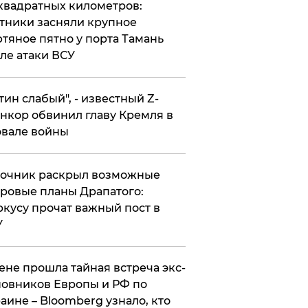
квадратных километров:
тники засняли крупное
тяное пятно у порта Тамань
ле атаки ВСУ
утин слабый", - известный Z-
нкор обвинил главу Кремля в
вале войны
точник раскрыл возможные
ровые планы Драпатого:
кусу прочат важный пост в
У
ене прошла тайная встреча экс-
овников Европы и РФ по
аине – Bloomberg узнало, кто