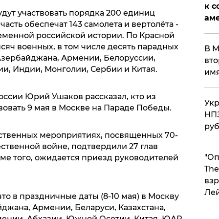
к с
удут участвовать порядка 200 единиц
аме
асть обеспечат 143 самолета и вертолёта -
ременной российской истории. По Красной
сяч военных, в том числе десять парадных
В М
Азербайджана, Армении, Белоруссии,
вто
ии, Индии, Монголии, Сербии и Китая.
им
ссии Юрий Ушаков рассказал, кто из
Укр
вовать 9 мая в Москве на Параде Победы.
НПЗ
ру
жественных мероприятиях, посвященных 70-
ственной войне, подтвердили 27 глав
"Оп
оме того, ожидается приезд руководителей
The
взр
Ле
что в праздничные даты (8-10 мая) в Москву
джана, Армении, Беларуси, Казахстана,
мении, Абхазии, Южной Осетии, Китая, ЮАР,