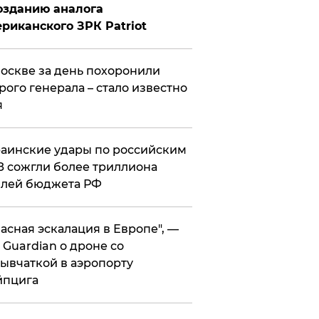
озданию аналога
риканского ЗРК Patriot
оскве за день похоронили
рого генерала – стало известно
я
аинские удары по российским
 сожгли более триллиона
блей бюджета РФ
асная эскалация в Европе", —
 Guardian о дроне со
ывчаткой в аэропорту
йпцига