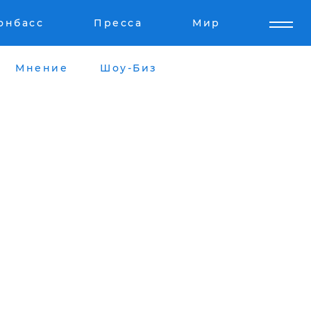
онбасс
Пресса
Мир
Мнение
Шоу-Биз