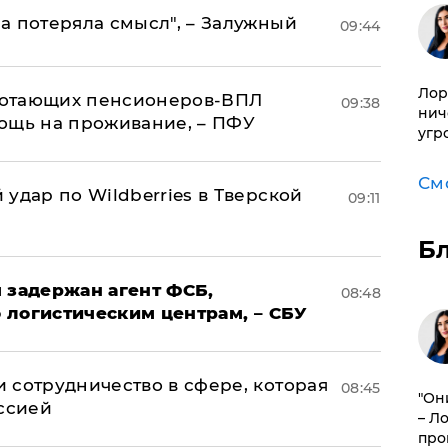
а потеряла смысл", – Залужный
09:44
Лор
аботающих пенсионеров-ВПЛ
09:38
нич
ощь на проживание, – ПФУ
угр
См
удар по Wildberries в Тверской
09:11
Б
 задержан агент ФСБ,
08:48
 логистическим центрам, – СБУ
 сотрудничество в сфере, которая
08:45
"Он
оссией
– Л
про