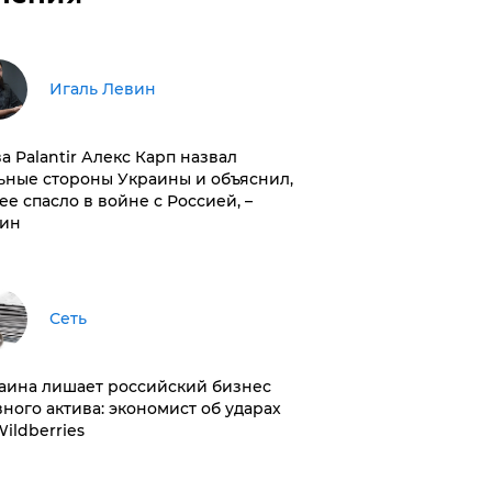
Игаль Левин
ва Palantir Алекс Карп назвал
ьные стороны Украины и объяснил,
 ее спасло в войне с Россией, –
ин
Сеть
раина лишает российский бизнес
вного актива: экономист об ударах
Wildberries