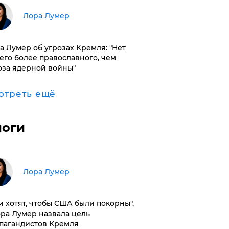
​Лора Лумер
а Лумер об угрозах Кремля: "Нет
его более православного, чем
оза ядерной войны"
отреть ещё
логи
​Лора Лумер
и хотят, чтобы США были покорны",
ора Лумер назвала цель
пагандистов Кремля