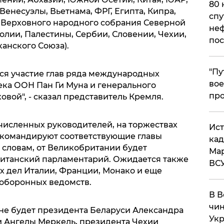
80 
Венесуэлы, Вьетнама, ФРГ, Египта, Кипра,
спу
 Верховного народного собрания Северной
неф
олии, Палестины, Сербии, Словении, Чехии,
пос
анского Союза).
​"П
тся участие глав ряда международных
вое
сека ООН Пан Ги Муна и генерального
про
ой", - сказал представитель Кремля.
ечисленных руководителей, на торжествах
​Ис
х командируют соответствующие главы
кад
го словам, от Великобритании будет
Мар
британский парламентарий. Ожидается также
ВС
 дел Италии, Франции, Монако и еще
в оборонных ведомств.
В В
чин
 не будет президента Беларуси Александра
Укр
 Ангелы Меркель, президента Чехии