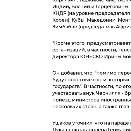
Индии, Боснии и Герцеговины, 
КНДР (на уровне председателя
Кореи), Кубы, Македонии, Монг
Зимбабве (председатель Африк
"Кроме этого, предусматривае
организаций, в частности, ген
директора ЮНЕСКО Ирины Боков
Он добавил, что, "помимо пер
будут почетные гости, которы
государств". В частности, по е
участвовать внук Черчилля - 
приезд министров иностранных
нескольких стран, а также гла
Ушаков уточнил, что на параде
Лукашенко, канцлера Германии