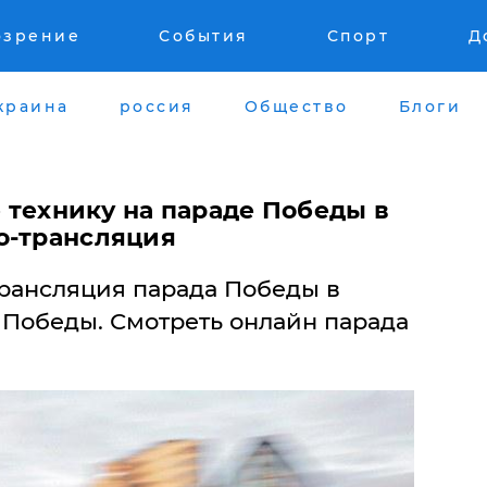
озрение
События
Спорт
Д
краина
россия
Общество
Блоги
 технику на параде Победы в
о-трансляция
рансляция парада Победы в
 Победы. Смотреть онлайн парада