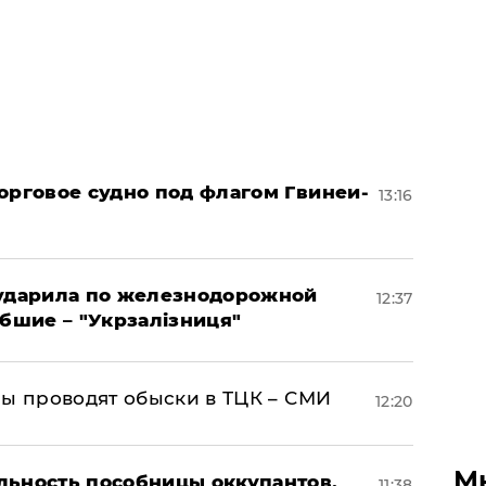
орговое судно под флагом Гвинеи-
13:16
 ударила по железнодорожной
12:37
ибшие – "Укрзалізниця"
ны проводят обыски в ТЦК – СМИ
12:20
М
льность пособницы оккупантов,
11:38