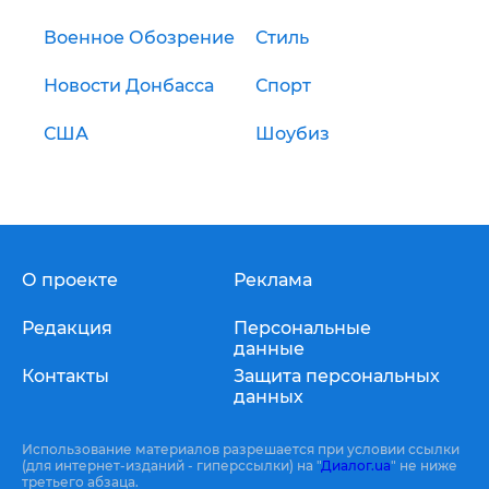
Военное Обозрение
Стиль
Новости Донбасса
Спорт
США
Шоубиз
О проекте
Реклама
Редакция
Персональные
данные
Контакты
Защита персональных
данных
Использование материалов разрешается при условии ссылки
(для интернет-изданий - гиперссылки) на "
Диалог.ua
" не ниже
третьего абзаца.